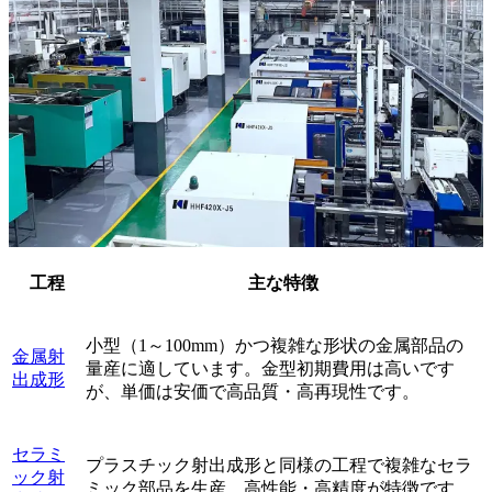
工程
主な特徴
小型（1～100mm）かつ複雑な形状の金属部品の
金属射
量産に適しています。金型初期費用は高いです
出成形
が、単価は安価で高品質・高再現性です。
セラミ
プラスチック射出成形と同様の工程で複雑なセラ
ック射
ミック部品を生産。高性能・高精度が特徴です。