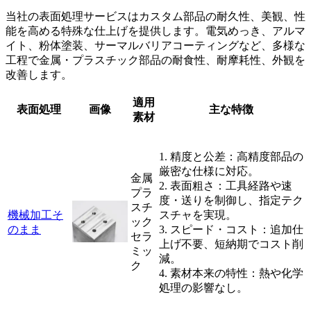
当社の表面処理サービスはカスタム部品の耐久性、美観、性
能を高める特殊な仕上げを提供します。電気めっき、アルマ
イト、粉体塗装、サーマルバリアコーティングなど、多様な
工程で金属・プラスチック部品の耐食性、耐摩耗性、外観を
改善します。
適用
表面処理
画像
主な特徴
素材
1. 精度と公差：高精度部品の
厳密な仕様に対応。
金属
2. 表面粗さ：工具経路や速
プラ
度・送りを制御し、指定テク
スチ
機械加工そ
スチャを実現。
ック
のまま
3. スピード・コスト：追加仕
セラ
上げ不要、短納期でコスト削
ミッ
減。
ク
4. 素材本来の特性：熱や化学
処理の影響なし。