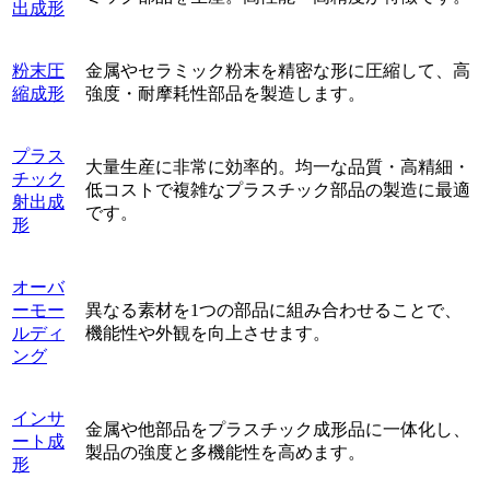
出成形
粉末圧
金属やセラミック粉末を精密な形に圧縮して、高
縮成形
強度・耐摩耗性部品を製造します。
プラス
大量生産に非常に効率的。均一な品質・高精細・
チック
低コストで複雑なプラスチック部品の製造に最適
射出成
です。
形
オーバ
ーモー
異なる素材を1つの部品に組み合わせることで、
ルディ
機能性や外観を向上させます。
ング
インサ
金属や他部品をプラスチック成形品に一体化し、
ート成
製品の強度と多機能性を高めます。
形