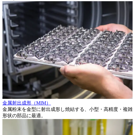
金属射出成形（MIM）
タ
金属粉末を金型に射出成形し焼結する、小型・高精度・複雑
形状の部品に最適。