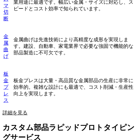
業用途に最適です。幅広い金属・サイズに対応し、ス
マ
ピードとコスト効率で知られています。
切
断
金
金属曲げは先進技術により高精度な成形を実現しま
属
す。建設、自動車、家電業界で必要な強固で機能的な
曲
部品製造に不可欠です。
げ
板
金
板金プレスは大量・高品質な金属部品の生産に非常に
プ
効率的。複雑な設計にも最適で、コスト削減・生産性
レ
向上を実現します。
ス
詳細を見る
カスタム部品ラピッドプロトタイピン
グサービス