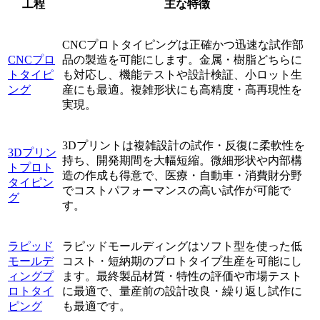
工程
主な特徴
CNCプロトタイピングは正確かつ迅速な試作部
CNCプロ
品の製造を可能にします。金属・樹脂どちらに
トタイピ
も対応し、機能テストや設計検証、小ロット生
ング
産にも最適。複雑形状にも高精度・高再現性を
実現。
3Dプリントは複雑設計の試作・反復に柔軟性を
3Dプリン
持ち、開発期間を大幅短縮。微細形状や内部構
トプロト
造の作成も得意で、医療・自動車・消費財分野
タイピン
でコストパフォーマンスの高い試作が可能で
グ
す。
ラピッド
ラピッドモールディングはソフト型を使った低
モールデ
コスト・短納期のプロトタイプ生産を可能にし
ィングプ
ます。最終製品材質・特性の評価や市場テスト
ロトタイ
に最適で、量産前の設計改良・繰り返し試作に
ピング
も最適です。