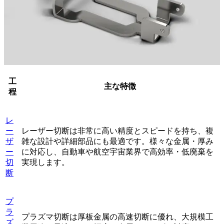
工
主な特徴
程
レ
ー
レーザー切断は非常に高い精度とスピードを持ち、複
ザ
雑な設計や詳細部品にも最適です。様々な金属・厚み
ー
に対応し、自動車や航空宇宙業界で高効率・低廃棄を
切
実現します。
断
プ
ラ
プラズマ切断は厚板金属の高速切断に優れ、大規模工
ズ