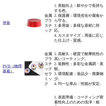
1. 美観向上：鮮やかで長持ち
する色。
金属
2. 保護層：環境劣化や腐食か
プラ
ら守る。
塗装
スチ
3. 多用途：多様な基材に対
ック
応。
4. カスタマイズ：用途に応じ
た仕上げ・質感。
金属
1. 高耐久：硬質で耐摩耗性の
プラ
高いコーティング。
スチ
2. 装飾性：多彩な金属調・美
PVD（物理
ック
観。
蒸着）
セラ
3. 環境配慮：薬品少・廃棄物
ミッ
少。
ク
4. 均一な厚み：性能が安定。
1. 表面準備：コーティング密
着性向上のための洗浄・粗