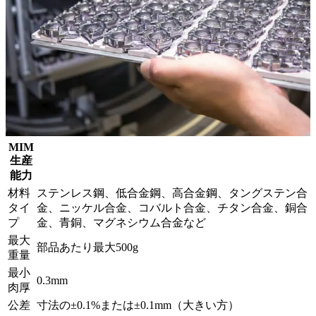
MIM
生産
能力
材料
ステンレス鋼、低合金鋼、高合金鋼、タングステン合
タイ
金、ニッケル合金、コバルト合金、チタン合金、銅合
プ
金、青銅、マグネシウム合金など
最大
部品あたり最大500g
重量
最小
0.3mm
肉厚
公差
寸法の±0.1%または±0.1mm（大きい方）