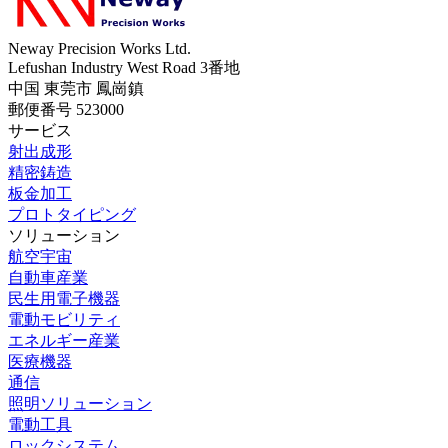
Neway Precision Works Ltd.
Lefushan Industry West Road 3番地
中国 東莞市 鳳崗鎮
郵便番号 523000
サービス
射出成形
精密鋳造
板金加工
プロトタイピング
ソリューション
航空宇宙
自動車産業
民生用電子機器
電動モビリティ
エネルギー産業
医療機器
通信
照明ソリューション
電動工具
ロックシステム