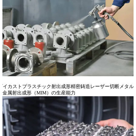
ダイカスト
プラスチック射出成形
精密鋳造
レーザー切断
メタル
金属射出成形（MIM）の生産能力