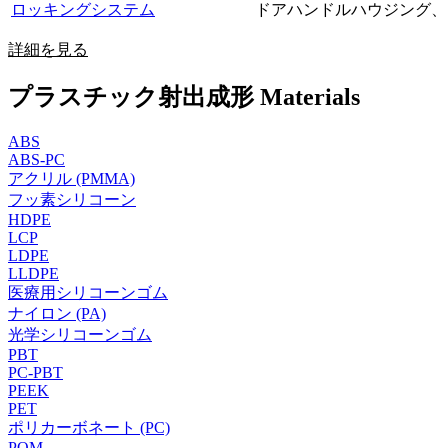
ロッキングシステム
ドアハンドルハウジング、
詳細を見る
プラスチック射出成形 Materials
ABS
ABS-PC
アクリル (PMMA)
フッ素シリコーン
HDPE
LCP
LDPE
LLDPE
医療用シリコーンゴム
ナイロン (PA)
光学シリコーンゴム
PBT
PC-PBT
PEEK
PET
ポリカーボネート (PC)
POM