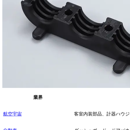
業界
航空宇宙
客室内装部品、計器ハウジ