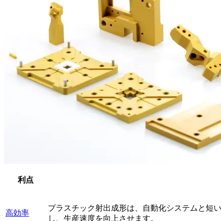
利点
プラスチック射出成形は、自動化システムと短
高効率
し、生産速度を向上させます。