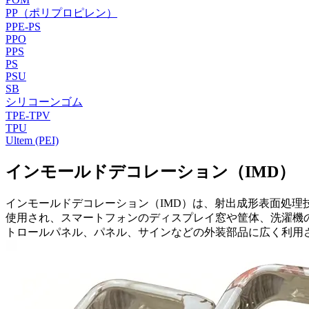
PP（ポリプロピレン）
PPE-PS
PPO
PPS
PS
PSU
SB
シリコーンゴム
TPE-TPV
TPU
Ultem (PEI)
インモールドデコレーション（IMD）
インモールドデコレーション（IMD）は、射出成形表面処
使用され、スマートフォンのディスプレイ窓や筐体、洗濯機
トロールパネル、パネル、サインなどの外装部品に広く利用