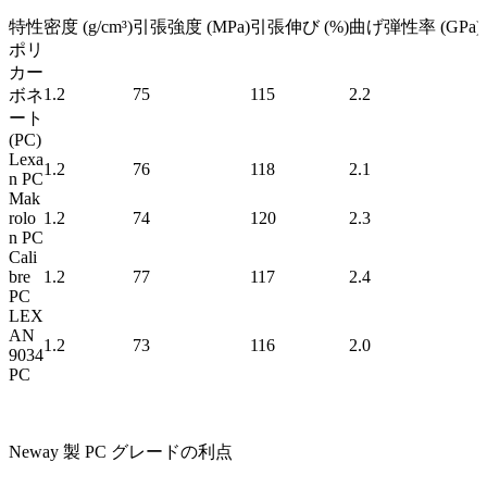
特性
密度 (g/cm³)
引張強度 (MPa)
引張伸び (%)
曲げ弾性率 (GPa)
ポリ
カー
1.2
75
115
2.2
ボネ
ート
(PC)
Lexa
1.2
76
118
2.1
n PC
Mak
rolo
1.2
74
120
2.3
n PC
Cali
bre
1.2
77
117
2.4
PC
LEX
AN
1.2
73
116
2.0
9034
PC
Neway 製 PC グレードの利点