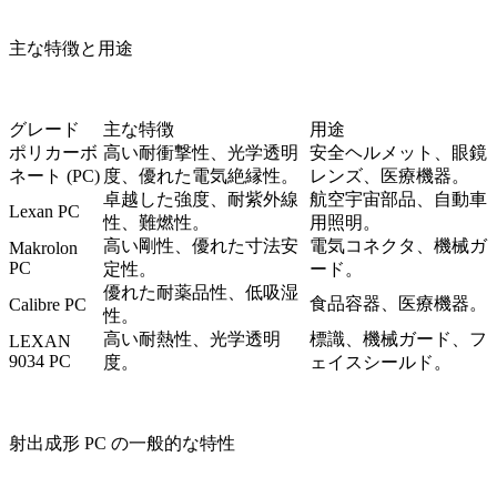
主な特徴と用途
グレード
主な特徴
用途
ポリカーボ
高い耐衝撃性、光学透明
安全ヘルメット、眼鏡
ネート (PC)
度、優れた電気絶縁性。
レンズ、医療機器。
卓越した強度、耐紫外線
航空宇宙部品、自動車
Lexan PC
性、難燃性。
用照明。
高い剛性、優れた寸法安
電気コネクタ、機械ガ
Makrolon
PC
定性。
ード。
優れた耐薬品性、低吸湿
食品容器、医療機器。
Calibre PC
性。
高い耐熱性、光学透明
標識、機械ガード、フ
LEXAN
9034 PC
度。
ェイスシールド。
射出成形 PC の一般的な特性