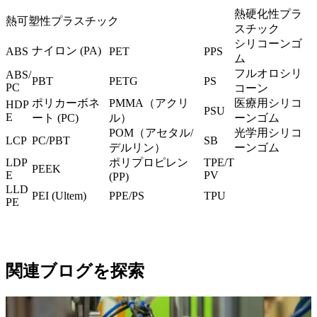
熱硬化性プラ
熱可塑性プラスチック
スチック
シリコーンゴ
ナイロン (PA)
ABS
PET
PPS
ム
フルオロシリ
ABS/
PBT
PETG
PS
PC
コーン
ポリカーボネ
PMMA（アクリ
医療用シリコ
HDP
PSU
E
ート (PC
)
ル）
ーンゴム
POM（アセタル/
光学用シリコ
LCP
PC/PBT
SB
デルリン）
ーンゴム
LDP
ポリプロピレン
TPE/T
PEEK
E
PV
(PP)
LLD
PEI (Ultem
)
PPE/PS
TPU
PE
関連ブログを探索