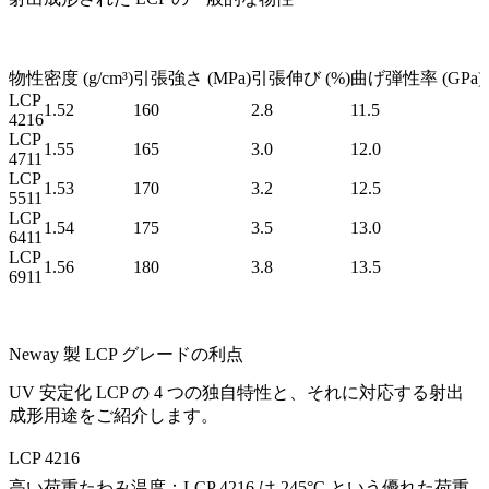
物性
密度 (g/cm³)
引張強さ (MPa)
引張伸び (%)
曲げ弾性率 (GPa)
LCP
1.52
160
2.8
11.5
4216
LCP
1.55
165
3.0
12.0
4711
LCP
1.53
170
3.2
12.5
5511
LCP
1.54
175
3.5
13.0
6411
LCP
1.56
180
3.8
13.5
6911
Neway 製 LCP グレードの利点
UV 安定化 LCP の 4 つの独自特性と、それに対応する射出
成形用途をご紹介します。
LCP 4216
高い荷重たわみ温度：LCP 4216 は 245°C という優れた荷重