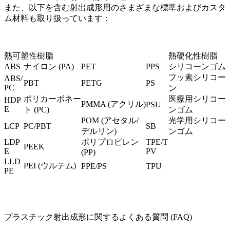
また、以下を含む射出成形用のさまざまな標準およびカスタ
ム材料も取り扱っています：
熱可塑性樹脂
熱硬化性樹脂
ABS
ナイロン (PA)
PET
PPS
シリコーンゴム
フッ素シリコー
ABS/
PBT
PETG
PS
PC
ン
ポリカーボネー
医療用シリコー
HDP
PMMA (アクリル)
PSU
E
ト (PC
)
ンゴム
POM (アセタル/
光学用シリコー
LCP
PC/PBT
SB
デルリン)
ンゴム
LDP
ポリプロピレン
TPE/T
PEEK
E
PV
(PP)
LLD
PEI (ウルテム
)
PPE/PS
TPU
PE
プラスチック射出成形に関するよくある質問 (FAQ)