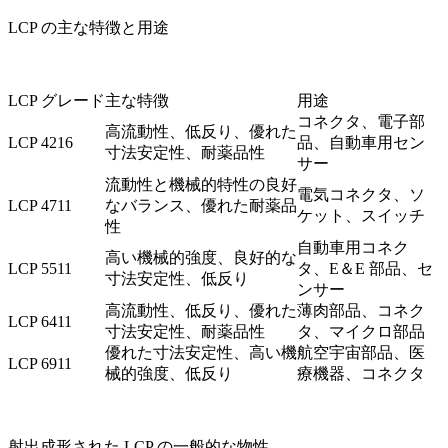
LCP の主な特徴と用途
LCP グレード
主な特徴
用途
コネクタ、電子部
高流動性、低反り、優れた
LCP 4216
品、自動車用セン
寸法安定性、耐薬品性
サー
流動性と機械的特性の良好
電気コネクタ、ソ
LCP 4711
なバランス、優れた耐薬品
ケット、スイッチ
性
自動車用コネク
高い機械的強度、良好的な
LCP 5511
タ、E＆E 部品、セ
寸法安定性、低反り
ンサー
高流動性、低反り、優れた
薄肉部品、コネク
LCP 6411
寸法安定性、耐薬品性
タ、マイクロ部品
優れた寸法安定性、高い機
航空宇宙部品、医
LCP 6911
械的強度、低反り
療機器、コネクタ
射出成形された LCP の一般的な物性