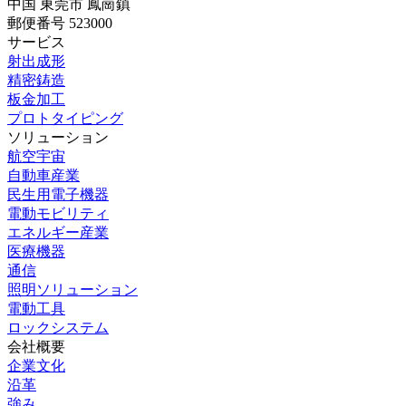
中国 東莞市 鳳崗鎮
郵便番号 523000
サービス
射出成形
精密鋳造
板金加工
プロトタイピング
ソリューション
航空宇宙
自動車産業
民生用電子機器
電動モビリティ
エネルギー産業
医療機器
通信
照明ソリューション
電動工具
ロックシステム
会社概要
企業文化
沿革
強み