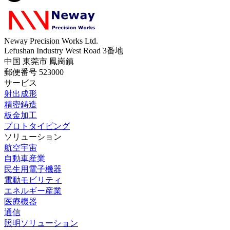
Neway Precision Works Ltd.
Lefushan Industry West Road 3番地
中国 東莞市 鳳崗鎮
郵便番号 523000
サービス
射出成形
精密鋳造
板金加工
プロトタイピング
ソリューション
航空宇宙
自動車産業
民生用電子機器
電動モビリティ
エネルギー産業
医療機器
通信
照明ソリューション