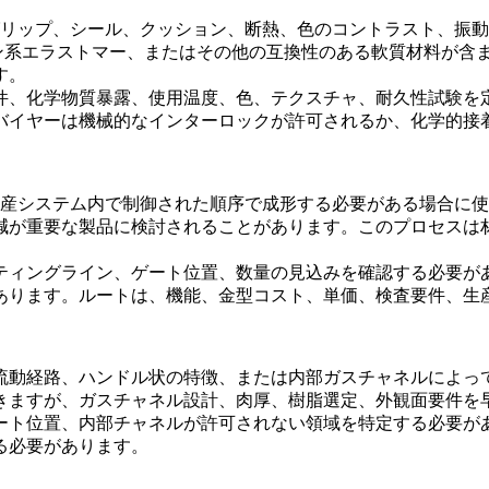
グリップ、シール、クッション、断熱、色のコントラスト、振
ーン系エラストマー、またはその他の互換性のある軟質材料が含
す。
要件、化学物質暴露、使用温度、色、テクスチャ、耐久性試験を
バイヤーは機械的なインターロックが許可されるか、化学的接
生産システム内で制御された順序で成形する必要がある場合に
減が重要な製品に検討されることがあります。このプロセスは
ティングライン、ゲート位置、数量の見込みを確認する必要が
あります。ルートは、機能、金型コスト、単価、検査要件、生
流動経路、ハンドル状の特徴、または内部ガスチャネルによっ
きますが、ガスチャネル設計、肉厚、樹脂選定、外観面要件を
ゲート位置、内部チャネルが許可されない領域を特定する必要が
る必要があります。