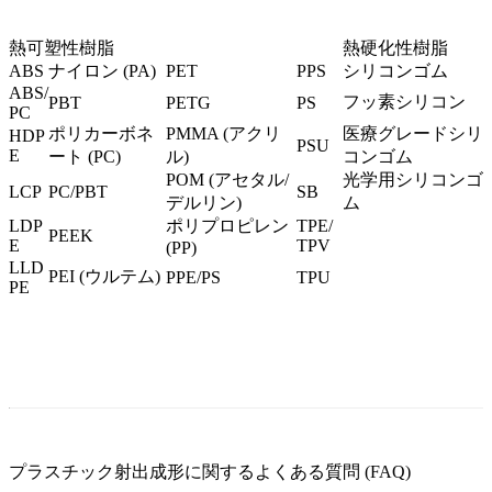
熱可塑性樹脂
熱硬化性樹脂
ABS
ナイロン (PA)
PET
PPS
シリコンゴム
ABS/
フッ素シリコン
PBT
PETG
PS
PC
ポリカーボネ
PMMA (アクリ
医療グレードシリ
HDP
PSU
E
ート (PC
)
ル)
コンゴム
POM (アセタル/
光学用シリコンゴ
LCP
PC/PBT
SB
デルリン)
ム
LDP
ポリプロピレン
TPE/
PEEK
E
TPV
(PP)
LLD
PEI (ウルテム
)
PPE/PS
TPU
PE
プラスチック射出成形に関するよくある質問 (FAQ)