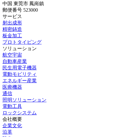
中国 東莞市 鳳崗鎮
郵便番号 523000
サービス
射出成形
精密鋳造
板金加工
プロトタイピング
ソリューション
航空宇宙
自動車産業
民生用電子機器
電動モビリティ
エネルギー産業
医療機器
通信
照明ソリューション
電動工具
ロックシステム
会社概要
企業文化
沿革