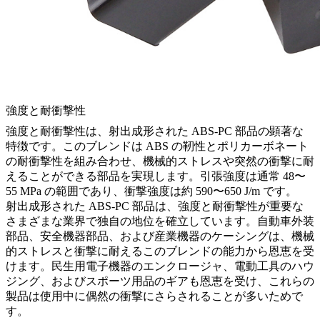
強度と耐衝撃性
強度と耐衝撃性は、射出成形された ABS-PC 部品の顕著な
特徴です。このブレンドは ABS の靭性とポリカーボネート
の耐衝撃性を組み合わせ、機械的ストレスや突然の衝撃に耐
えることができる部品を実現します。引張強度は通常 48〜
55 MPa の範囲であり、衝撃強度は約 590〜650 J/m です。
射出成形された ABS-PC 部品は、強度と耐衝撃性が重要な
さまざまな業界で独自の地位を確立しています。自動車外装
部品、安全機器部品、および産業機器のケーシングは、機械
的ストレスと衝撃に耐えるこのブレンドの能力から恩恵を受
けます。民生用電子機器のエンクロージャ、電動工具のハウ
ジング、およびスポーツ用品のギアも恩恵を受け、これらの
製品は使用中に偶然の衝撃にさらされることが多いためで
す。