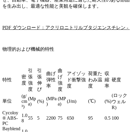
を生み出し、最適な性能と美観を確保します。
PDF ダウンロード：アクリロニトリルブタジエンスチレン - ポリ
物理的および機械的特性
引
引
曲
曲げ
アイゾッ
荷重た
収
密
張
張
げ
特性
弾性
ド衝撃強
わみ温
縮
硬度
度
強
伸
強
率
度
度
率
度
び
度
(ロック
(g/
(Mp
(MPa
(MP
単位
(℃)
cm
(%)
(J/m)
(%)
ウェル
a)
)
a)
³)
R)
Cycoloy
1.0
® ABS-
55
5
2200
75
650
95
0.5
100
8
PC
Bayblend
1.0