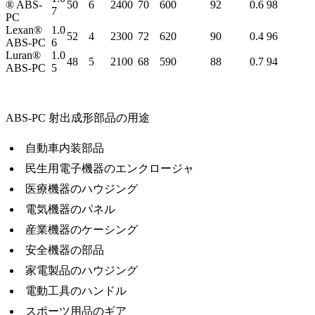
® ABS-
50
6
2400
70
600
92
0.6
98
7
PC
Lexan®
1.0
52
4
2300
72
620
90
0.4
96
ABS-PC
6
Luran®
1.0
48
5
2100
68
590
88
0.7
94
ABS-PC
5
ABS-PC 射出成形部品の用途
自動車内装部品
民生用電子機器のエンクロージャ
医療機器のハウジング
電気機器のパネル
産業機器のケーシング
安全機器の部品
家電製品のハウジング
電動工具のハンドル
スポーツ用品のギア