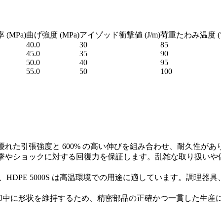
(MPa)
曲げ強度 (MPa)
アイゾッド衝撃値 (J/m)
荷重たわみ温度 (°
40.0
30
85
45.0
35
90
50.0
40
95
55.0
50
100
MPa の優れた引張強度と 600% の高い伸びを組み合わせ、耐久
は、衝撃やショックに対する回復力を保証します。乱雑な取り扱
、HDPE 5000S は高温環境での用途に適しています。調
示し、冷却中に形状を維持するため、精密部品の正確かつ一貫した生