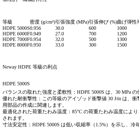
等級
密度 (g/cm³)
引張強度 (MPa)
引張伸び (%)
曲げ弾性率 
HDPE 5000S
0.956
30.0
600
1000
HDPE 6000F
0.949
27.0
700
1200
HDPE 7000F
0.954
32.0
500
1300
HDPE 8000F
0.950
33.0
300
1500
Neway HDPE 等級の利点
HDPE 5000S
バランスの取れた強度と柔軟性：HDPE 5000S は、30 
優れた耐衝撃性：この等級のアイゾッド衝撃値 30 J/m 
用部品の作成に関連します。
最適化された荷重たわみ温度：85°C の荷重たわみ温度により
されます。
寸法安定性：HDPE 5000S は低い収縮率（1.5%）を