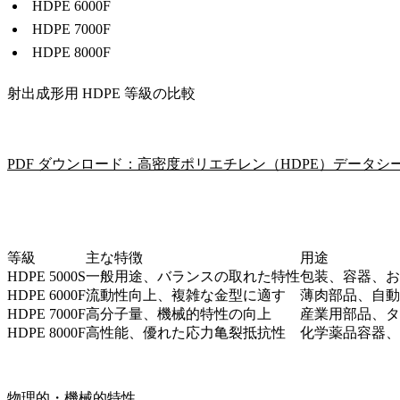
HDPE 6000F
HDPE 7000F
HDPE 8000F
射出成形用 HDPE 等級の比較
PDF ダウンロード：高密度ポリエチレン（HDPE）データシ
等級
主な特徴
用途
HDPE 5000S
一般用途、バランスの取れた特性
包装、容器、お
HDPE 6000F
流動性向上、複雑な金型に適す
薄肉部品、自動
HDPE 7000F
高分子量、機械的特性の向上
産業用部品、タ
HDPE 8000F
高性能、優れた応力亀裂抵抗性
化学薬品容器、
物理的・機械的特性