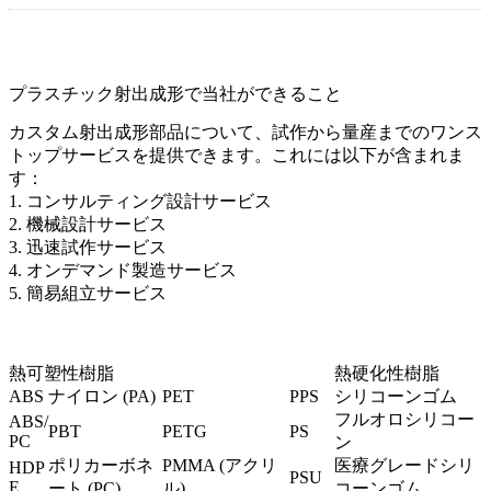
プラスチック射出成形で当社ができること
カスタム射出成形部品について、試作から量産までのワンス
トップサービスを提供できます。これには以下が含まれま
す：
1.
コンサルティング設計サービス
2. 機械設計サービス
3.
迅速試作サービス
4. オンデマンド製造サービス
5. 簡易組立サービス
熱可塑性樹脂
熱硬化性樹脂
ABS
ナイロン (PA)
PET
PPS
シリコーンゴム
フルオロシリコー
ABS/
PBT
PETG
PS
PC
ン
ポリカーボネ
PMMA (アクリ
医療グレードシリ
HDP
PSU
E
ート (PC
)
ル)
コーンゴム