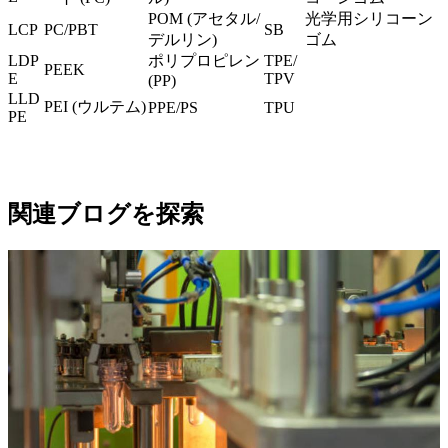
POM (アセタル/
光学用シリコーン
LCP
PC/PBT
SB
デルリン)
ゴム
LDP
ポリプロピレン
TPE/
PEEK
E
TPV
(PP)
LLD
PEI (ウルテム
)
PPE/PS
TPU
PE
関連ブログを探索