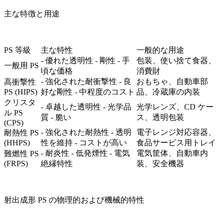
主な特徴と用途
PS 等級
主な特性
一般的な用途
- 優れた透明性 - 剛性 - 手
包装、使い捨て食器、
一般用 PS
頃な価格
消費財
- 強化された耐衝撃性 - 良
おもちゃ、自動車部
高衝撃性
PS (HIPS)
好な剛性 - 中程度のコスト
品、冷蔵庫の内装
クリスタ
- 卓越した透明性 - 光学品
光学レンズ、CD ケー
ル PS
質 - 脆い
ス、透明包装
(CPS)
- 強化された耐熱性 - 透明
電子レンジ対応容器、
耐熱性 PS
(HHPS)
性を維持 - コストが高い
食品サービス用トレイ
- 耐炎性 - 低発煙性 - 電気
電気筐体、自動車内
難燃性 PS
(FRPS)
絶縁特性
装、安全機器
射出成形 PS の物理的および機械的特性