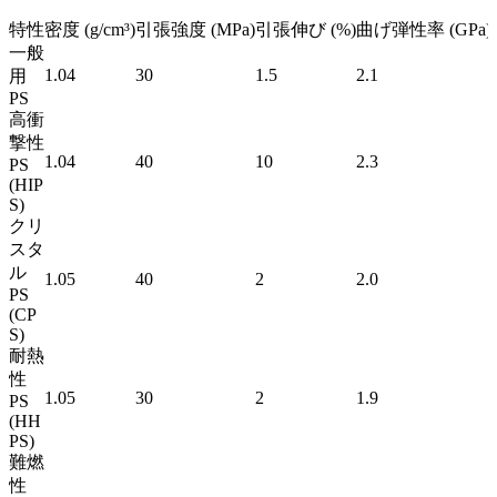
特性
密度 (g/cm³)
引張強度 (MPa)
引張伸び (%)
曲げ弾性率 (GPa)
一般
1.04
30
1.5
2.1
用
PS
高衝
撃性
1.04
40
10
2.3
PS
(HIP
S)
クリ
スタ
ル
1.05
40
2
2.0
PS
(CP
S)
耐熱
性
1.05
30
2
1.9
PS
(HH
PS)
難燃
性