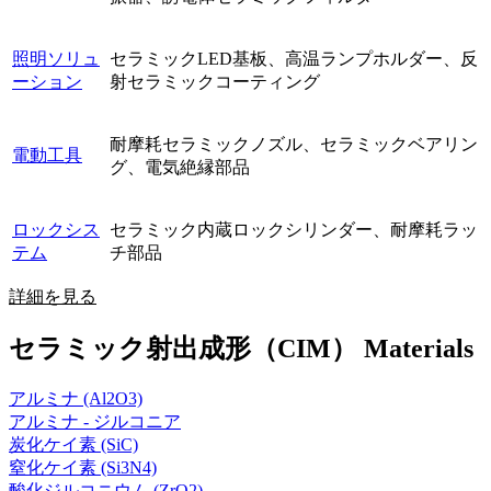
照明ソリュ
セラミックLED基板、高温ランプホルダー、反
ーション
射セラミックコーティング
耐摩耗セラミックノズル、セラミックベアリン
電動工具
グ、電気絶縁部品
ロックシス
セラミック内蔵ロックシリンダー、耐摩耗ラッ
テム
チ部品
詳細を見る
セラミック射出成形（CIM） Materials
アルミナ (Al2O3)
アルミナ - ジルコニア
炭化ケイ素 (SiC)
窒化ケイ素 (Si3N4)
酸化ジルコニウム (ZrO2)