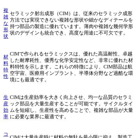
複
セラミック射出成形（CIM）は、従来のセラミック成形
雑
方法では実現できない複雑な形状や細かなディテールを
な
持つ部品の製造に優れています。薄肉や複雑な幾何学形
形
状のデザインも統合でき、高度な用途に不可欠です。
状
CIMで作られるセラミックスは、優れた高温耐性、卓越
材
した耐摩耗性、優秀な化学安定性など、非常に優れた材
料
料特性を示します。これらの特徴により、CIM部品は航
特
空宇宙、医療用インプラント、半導体分野など過酷な環
性
境にも最適です。
生
CIMは生産効率を大きく向上させ、均一な品質のセラミ
産
ック部品を大量生産することが可能です。サイクルタイ
効
ムを短縮し、生産性を高めることで、複雑な部品が大量
率
に必要な業界に最適です。
コ
CIMは大量生産時に材料の無駄を最小限に抑え、製造工