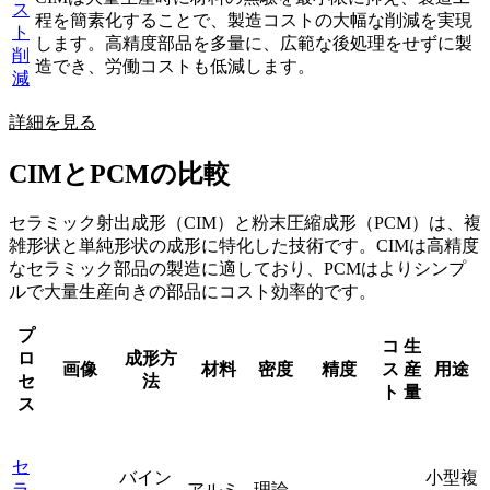
ス
程を簡素化することで、製造コストの大幅な削減を実現
ト
します。高精度部品を多量に、広範な後処理をせずに製
削
造でき、労働コストも低減します。
減
詳細を見る
CIMとPCMの比較
セラミック射出成形（CIM）と粉末圧縮成形（PCM）は、複
雑形状と単純形状の成形に特化した技術です。CIMは高精度
なセラミック部品の製造に適しており、PCMはよりシンプ
ルで大量生産向きの部品にコスト効率的です。
プ
コ
生
ロ
成形方
画像
材料
密度
精度
ス
産
用途
セ
法
ト
量
ス
セ
バイン
小型複
ラ
アルミ
理論