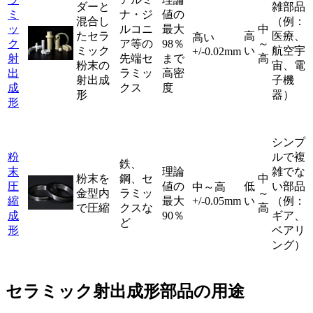
ダーと
雑部品
ミ
ナ・ジ
値の
混合し
（例：
ッ
ルコニ
最大
中
たセラ
高
医療、
高い
ク
ア等の
98％
～
ミック
い
航空宇
+/-0.02mm
射
先端セ
まで
高
粉末の
宙、電
出
ラミッ
高密
射出成
子機
成
クス
度
形
器）
形
シンプ
粉
ルで複
鉄、
末
理論
雑でな
粉末を
鋼、セ
中
圧
値の
低
い部品
中～高
金型内
ラミッ
～
縮
最大
+/-0.05mm
い
（例：
で圧縮
クスな
高
成
90％
ギア、
ど
形
ベアリ
ング）
セラミック射出成形部品の用途