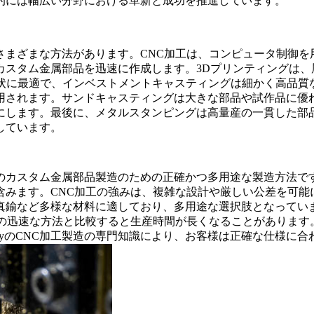
的には幅広い分野における革新と成功を推進しています。
さまざまな方法があります。CNC加工は、コンピュータ制御を
カスタム金属部品を迅速に作成します。3Dプリンティングは、
形状に最適で、インベストメントキャスティングは細かく高品質
用されます。サンドキャスティングは大きな部品や試作品に優
します。最後に、メタルスタンピングは高量産の一貫した部品
しています。
ayのカスタム金属部品製造のための正確かつ多用途な製造方法で
含みます。CNC加工の強みは、複雑な設計や厳しい公差を可能
真鍮など多様な材料に適しており、多用途な選択肢となってい
どの迅速な方法と比較すると生産時間が長くなることがあります
yの
CNC加工製造
の専門知識により、お客様は正確な仕様に合