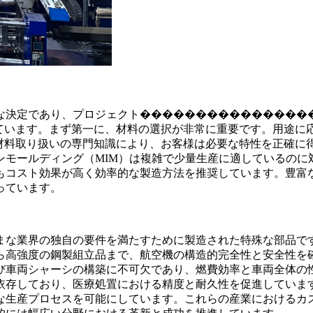
な決定であり、プロジェクト���������������
しています。まず第一に、材料の選択が非常に重要です。用途
い材料取り扱いの専門知識により、お客様は必要な特性を正確に
モールディング（MIM）は複雑で少量生産に適しているのに対
もコスト効果が高く効率的な製造方法を推奨しています。豊富
っています。
まな業界の独自の要件を満たすために製造された特殊な部品で
ら高強度の鋼製組立品まで、航空機の構造的完全性と安全性を
び車両シャーシの構築に不可欠であり、燃費効率と車両全体の
依存しており、医療処置における精度と耐久性を促進していま
な生産プロセスを可能にしています。これらの産業におけるカ