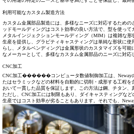
その用途の特定のニーズと基準を満たすことを保証し、最終
利用可能なカスタム製造方法
カスタム金属部品製造には、多様なニーズに対応するための
ッドモールディングはコスト効率の良い方法で、型を使って
メタルインジェクションモールディング（MIM）は複雑な
生産を提供し、グラビティキャスティングは単純な形状に使
らし、メタルベンディングは金属形状のカスタマイズを可能に
なメーカーとして、多様なカスタム金属部品のニーズに対応
CNC加工
CNC加工������
コンピュータ数値制御加工
は、New
たはセラミックなどの材料を自動的に切削・成形する工程を
おいて一貫した品質を保証します。この方法は鋼、チタン、
ただし、CNC加工には制限もあり、ダイキャスティングな
生産ではコスト効率が劣ることもあります。それでも、Newa