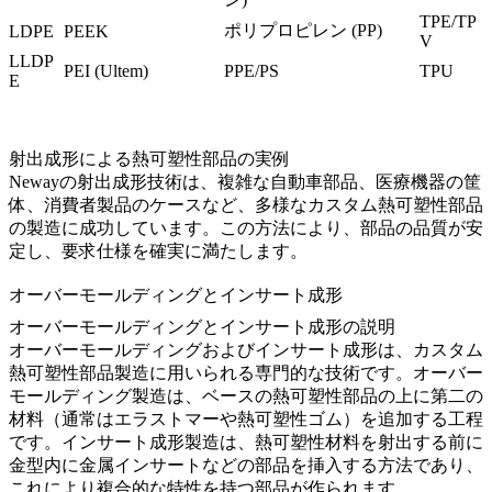
TPE/TP
ポリプロピレン (PP)
LDPE
PEEK
V
LLDP
PEI (Ultem)
PPE/PS
TPU
E
射出成形による熱可塑性部品の実例
Newayの射出成形技術は、複雑な自動車部品、医療機器の筐
体、消費者製品のケースなど、多様なカスタム熱可塑性部品
の製造に成功しています。この方法により、部品の品質が安
定し、要求仕様を確実に満たします。
オーバーモールディングとインサート成形
オーバーモールディングとインサート成形の説明
オーバーモールディング
および
インサート成形
は、カスタム
熱可塑性部品製造に用いられる専門的な技術です。
オーバー
モールディング製造
は、ベースの熱可塑性部品の上に第二の
材料（通常はエラストマーや熱可塑性ゴム）を追加する工程
です。
インサート成形製造
は、熱可塑性材料を射出する前に
金型内に金属インサートなどの部品を挿入する方法であり、
これにより複合的な特性を持つ部品が作られます。