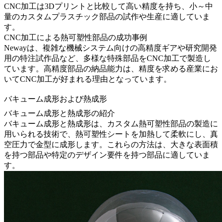
CNC加工は3Dプリントと比較して高い精度を持ち、小～中
量のカスタムプラスチック部品の試作や生産に適していま
す。
CNC加工による熱可塑性部品の成功事例
Newayは、複雑な機械システム向けの高精度ギアや研究開発
用の特注試作品など、多様な特殊部品をCNC加工で製造し
ています。高精度部品の納品能力は、精度を求める産業にお
いてCNC加工が好まれる理由となっています。
バキューム成形および熱成形
バキューム成形と熱成形の紹介
バキューム成形と熱成形は、カスタム熱可塑性部品の製造に
用いられる技術で、熱可塑性シートを加熱して柔軟にし、真
空圧力で金型に成形します。これらの方法は、大きな表面積
を持つ部品や特定のデザイン要件を持つ部品に適していま
す。