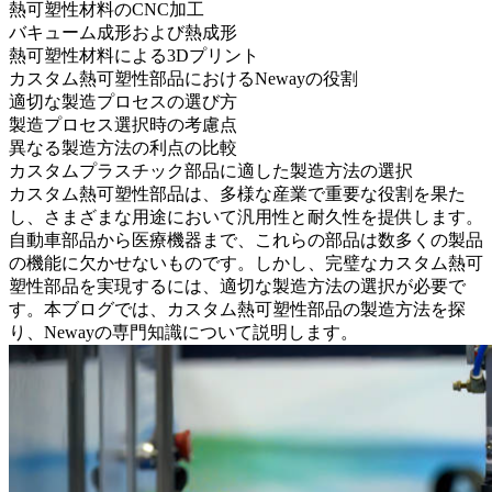
熱可塑性材料のCNC加工
バキューム成形および熱成形
熱可塑性材料による3Dプリント
カスタム熱可塑性部品におけるNewayの役割
適切な製造プロセスの選び方
製造プロセス選択時の考慮点
異なる製造方法の利点の比較
カスタムプラスチック部品に適した製造方法の選択
カスタム熱可塑性部品
は、多様な産業で重要な役割を果た
し、さまざまな用途において汎用性と耐久性を提供します。
自動車部品から医療機器まで、これらの部品は数多くの製品
の機能に欠かせないものです。しかし、完璧なカスタム熱可
塑性部品を実現するには、適切な製造方法の選択が必要で
す。本ブログでは、カスタム熱可塑性部品の製造方法を探
り、Newayの専門知識について説明します。