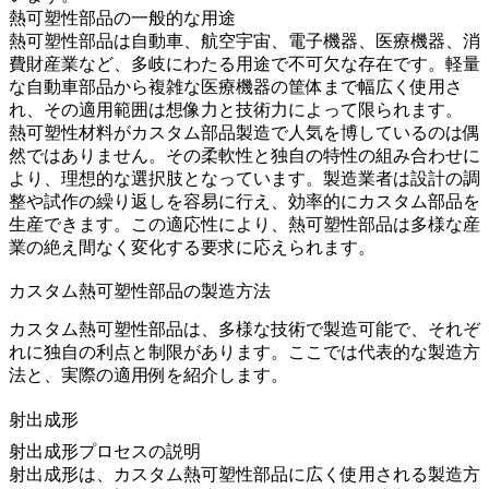
熱可塑性部品の一般的な用途
熱可塑性部品は自動車
、
航空宇宙
、
電子機器
、
医療機器
、
消
費財
産業
など、多岐にわたる用途で不可欠な存在です。軽量
な自動車部品から複雑な医療機器の筐体まで幅広く使用さ
れ、その適用範囲は想像力と技術力によって限られます。
熱可塑性材料がカスタム部品製造で人気を博しているのは偶
然ではありません。その柔軟性と独自の特性の組み合わせに
より、理想的な選択肢となっています。製造業者は設計の調
整や試作の繰り返しを容易に行え、効率的にカスタム部品を
生産できます。この適応性により、熱可塑性部品は多様な産
業の絶え間なく変化する要求に応えられます。
カスタム熱可塑性部品の製造方法
カスタム熱可塑性部品は、多様な技術で製造可能で、それぞ
れに独自の利点と制限があります。ここでは代表的な製造方
法と、実際の適用例を紹介します。
射出成形
射出成形プロセスの説明
射出成形
は、カスタム熱可塑性部品に広く使用される製造方