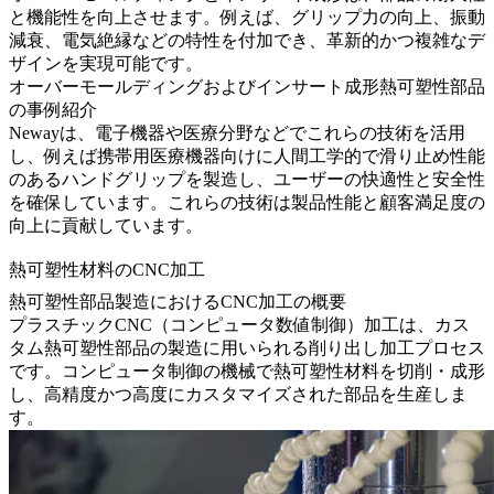
と機能性を向上させます。例えば、グリップ力の向上、振動
減衰、電気絶縁などの特性を付加でき、革新的かつ複雑なデ
ザインを実現可能です。
オーバーモールディングおよびインサート成形熱可塑性部品
の事例紹介
Newayは、電子機器や医療分野などでこれらの技術を活用
し、例えば携帯用医療機器向けに人間工学的で滑り止め性能
のあるハンドグリップを製造し、ユーザーの快適性と安全性
を確保しています。これらの技術は製品性能と顧客満足度の
向上に貢献しています。
熱可塑性材料のCNC加工
熱可塑性部品製造におけるCNC加工の概要
プラスチックCNC（コンピュータ数値制御）加工
は、カス
タム熱可塑性部品の製造に用いられる削り出し加工プロセス
です。コンピュータ制御の機械で熱可塑性材料を切削・成形
し、高精度かつ高度にカスタマイズされた部品を生産しま
す。