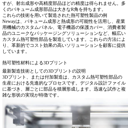
すが、射出成形や高精度部品ほどの精度は得られません。多
くのバキューム成形部品は大きなR角を持ちます。
これらの技術を用いて製造された熱可塑性製品の例
Newayは、バキューム成形と熱成形の可能性を活用し、産業
用機械のカスタムパネル、電子機器の保護カバー、消費者製
品のユニークなパッケージングソリューションなど、幅広い
カスタム熱可塑性部品を製造しています。これらの方法によ
り、革新的でコスト効果の高いソリューションを顧客に提供
しています。
熱可塑性材料による3Dプリント
最新製造技術としての3Dプリントの説明
3Dプリント、または付加製造
は、カスタム熱可塑性部品の
生産における先進的なプロセスです。デジタル設計ファイル
に基づき、層ごとに部品を積層形成します。迅速な試作と複
雑な形状の実現が特徴です。