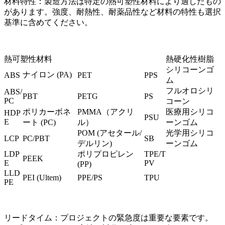
材料特性：
製造方法は特定の熱可塑性材料により適したもの
があります。強度、耐熱性、耐薬品性など材料の特性も選択
基準に含めてください。
熱可塑性材料
熱硬化性樹脂
シリコーンゴ
ナイロン (PA)
ABS
PET
PPS
ム
フルオロシリ
ABS/
PBT
PETG
PS
PC
コーン
ポリカーボネ
PMMA（アクリ
医療用シリコ
HDP
PSU
E
ート (PC)
ル）
ーンゴム
POM (アセタール/
光学用シリコ
LCP
PC/PBT
SB
デルリン)
ーンゴム
LDP
ポリプロピレン
TPE/T
PEEK
E
PV
(PP)
LLD
PEI (Ultem)
PPE/PS
TPU
PE
リードタイム：
プロジェクトの緊急度は重要な要素です。