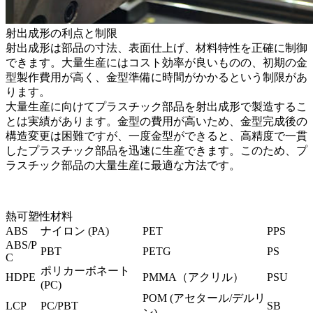
射出成形の利点と制限
射出成形は部品の寸法、表面仕上げ、材料特性を正確に制御
できます。大量生産にはコスト効率が良いものの、初期の金
型製作費用が高く、金型準備に時間がかかるという制限があ
ります。
大量生産に向けてプラスチック部品を射出成形で製造するこ
とは実績があります。金型の費用が高いため、金型完成後の
構造変更は困難ですが、一度金型ができると、高精度で一貫
したプラスチック部品を迅速に生産できます。このため、プ
ラスチック部品の大量生産に最適な方法です。
熱可塑性材料
ABS
ナイロン (PA)
PET
PPS
ABS/P
PBT
PETG
PS
C
ポリカーボネート
HDPE
PMMA（アクリル）
PSU
(PC)
POM (アセタール/デルリ
LCP
PC/PBT
SB
ン)