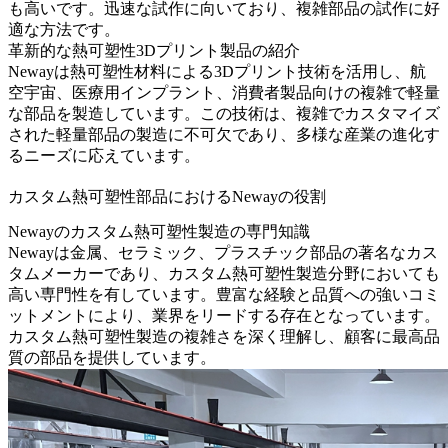
も高いです。迅速な試作に向いており、複雑部品の試作に好
適な方法です。
革新的な熱可塑性3Dプリント製品の紹介
Newayは熱可塑性材料による3Dプリント技術を活用し、航
空宇宙、医療用インプラント、消費者製品向けの複雑で軽量
な部品を製造しています。この技術は、複雑でカスタマイズ
された軽量部品の製造に不可欠であり、多様な産業の進化す
るニーズに応えています。
カスタム熱可塑性部品におけるNewayの役割
Newayのカスタム熱可塑性製造の専門知識
Newayは金属、セラミック、プラスチック部品の著名なカス
タムメーカーであり、カスタム熱可塑性製造分野においても
高い専門性を有しています。豊富な経験と品質への強いコミ
ットメントにより、業界をリードする存在となっています。
カスタム熱可塑性製造の複雑さを深く理解し、顧客に最高品
質の部品を提供しています。