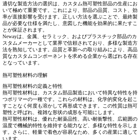
適切な製造方法の選択は、カスタム熱可塑性部品の生産にお
いて極めて重要です。これにより、部品の品質、コスト、効
率が直接影響を受けます。正しい方法を選ぶことで、最終製
品が必要な仕様を満たし、意図した機能を効果的に果たすこ
とが保証されます。
Newayは、金属
、
セラミック
、
およびプラスチック
部品
のカ
スタムメーカーとして業界で信頼されており、多様な製造方
法を熟知しています。品質と革新への取り組みにより、高品
質なカスタムコンポーネントを求める企業から選ばれる存在
となっています。
熱可塑性材料の理解
熱可塑性材料の定義と特性
熱可塑性材料は、カスタム部品製造において特異な特性を持
つポリマーの一種です。これらの材料は、化学的変化を起こ
すことなく何度も溶かして再形成できます。この性質は熱可
塑性と呼ばれ、複雑な形状の成形を可能にします。
熱可塑性材料は、優れた耐薬品性、高い耐衝撃性、広範囲の
温度で機械的特性を維持する能力など、多様な特性を示しま
す。さらに、軽量で着色が容易なため、多くの産業に適して
います。