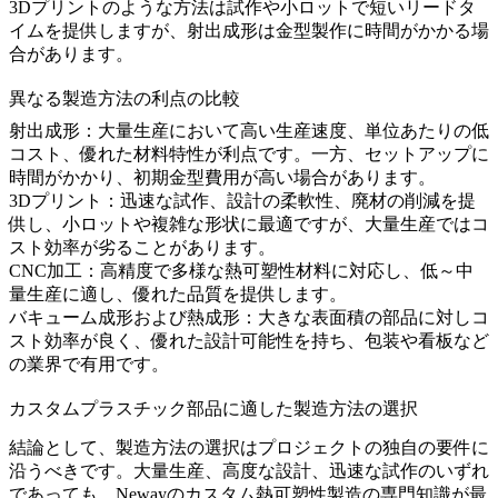
3Dプリントのような方法は試作や小ロットで短いリードタ
イムを提供しますが、射出成形は金型製作に時間がかかる場
合があります。
異なる製造方法の利点の比較
射出成形：
大量生産において高い生産速度、単位あたりの低
コスト、優れた材料特性が利点です。一方、セットアップに
時間がかかり、初期金型費用が高い場合があります。
3Dプリント：
迅速な試作、設計の柔軟性、廃材の削減を提
供し、小ロットや複雑な形状に最適ですが、大量生産ではコ
スト効率が劣ることがあります。
CNC加工：
高精度で多様な熱可塑性材料に対応し、低～中
量生産に適し、優れた品質を提供します。
バキューム成形および熱成形：
大きな表面積の部品に対しコ
スト効率が良く、優れた設計可能性を持ち、包装や看板など
の業界で有用です。
カスタムプラスチック部品に適した製造方法の選択
結論として、製造方法の選択はプロジェクトの独自の要件に
沿うべきです。大量生産、高度な設計、迅速な試作のいずれ
であっても、Newayのカスタム熱可塑性製造の専門知識が最