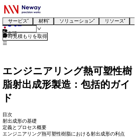
サービス
材料
ソリューション
リソース
日本語
即時見積もりを取得
エンジニアリング熱可塑性樹
脂射出成形製造：包括的ガイ
ド
目次
射出成形の基礎
定義とプロセス概要
エンジニアリング熱可塑性樹脂における射出成形の利点