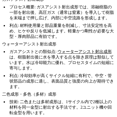
プロセス概要:
ガスアシスト射出成形
では、溶融樹脂の
一部を射出後、高圧ガス（通常は窒素）を導入して樹脂
を末端まで押し広げ、内部に中空流路を形成します。
利点:
材料使用量と部品重量を削減し、寸法安定性を高
め、ヒケや反りを低減します。軽量かつ剛性が必要な大
型・厚肉部品に有効です。
ウォーターアシスト射出成形
ガスアシストとの類似点:
ウォーターアシスト射出成形
は、樹脂射出後に水を導入する点を除き原理は類似して
います。水は冷却能力に優れ、プロセスタイムの短縮に
寄与します。
利点:
冷却効率が高くサイクル短縮に有利で、中空・管
状部品の成形に適し、表面品質と強度の向上が期待でき
ます。
二色成形・多色（多材）成形
技術:
二色または
多材成形
は、1サイクル内で2種以上の
材料を同一金型に射出する手法です。2ユニット機や回
転金型を用います。