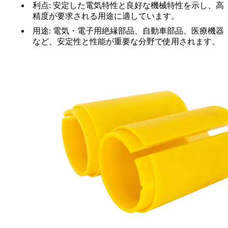
利点:
安定した電気特性と良好な機械特性を示し、高
精度が要求される用途に適しています。
用途:
電気・電子用絶縁部品、自動車部品、医療機器
など、安定性と性能が重要な分野で使用されます。