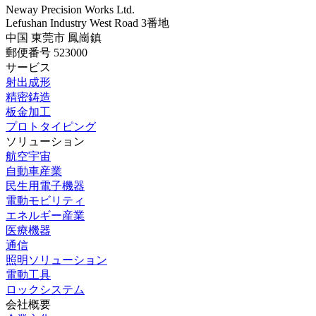
Neway Precision Works Ltd.
Lefushan Industry West Road 3番地
中国 東莞市 鳳崗鎮
郵便番号 523000
サービス
射出成形
精密鋳造
板金加工
プロトタイピング
ソリューション
航空宇宙
自動車産業
民生用電子機器
電動モビリティ
エネルギー産業
医療機器
通信
照明ソリューション
電動工具
ロックシステム
会社概要