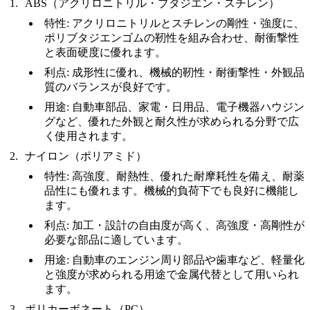
ABS（アクリロニトリル・ブタジエン・スチレン）
特性:
アクリロニトリルとスチレンの剛性・強度に、
ポリブタジエンゴムの靭性を組み合わせ、耐衝撃性
と表面硬度に優れます。
利点:
成形性に優れ、機械的靭性・耐衝撃性・外観品
質のバランスが良好です。
用途:
自動車部品、家電・日用品、電子機器ハウジン
グなど、優れた外観と耐久性が求められる分野で広
く使用されます。
ナイロン（ポリアミド）
特性:
高強度、耐熱性、優れた耐摩耗性を備え、耐薬
品性にも優れます。機械的負荷下でも良好に機能し
ます。
利点:
加工・設計の自由度が高く、高強度・高剛性が
必要な部品に適しています。
用途:
自動車のエンジン周り部品や歯車など、軽量化
と強度が求められる用途で金属代替として用いられ
ます。
ポリカーボネート（PC）