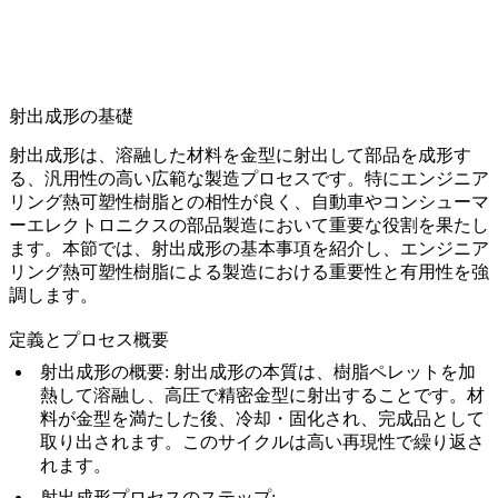
射出成形の基礎
射出成形は、溶融した材料を金型に射出して部品を成形す
る、汎用性の高い広範な製造プロセスです。特にエンジニア
リング熱可塑性樹脂との相性が良く、自動車やコンシューマ
ーエレクトロニクスの部品製造において重要な役割を果たし
ます。本節では、射出成形の基本事項を紹介し、エンジニア
リング熱可塑性樹脂による製造における重要性と有用性を強
調します。
定義とプロセス概要
射出成形の概要:
射出成形の本質は、樹脂ペレットを加
熱して溶融し、高圧で精密金型に射出することです。材
料が金型を満たした後、冷却・固化され、完成品として
取り出されます。このサイクルは高い再現性で繰り返さ
れます。
射出成形プロセスのステップ: