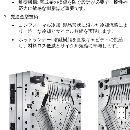
離型機構:
完成品の損傷を防ぐ設計が必要で、脆性や
応力に敏感な樹脂ほど重要です。
先進金型技術:
コンフォーマル冷却:
製品形状に沿った冷却流路によ
り、均一な冷却とサイクル短縮を実現します。
ホットランナー:
溶融樹脂を直接キャビティに供給
し、材料ロス低減とサイクル短縮に寄与します。