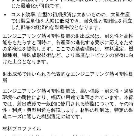
じた最適化が可能です。
コスト効率:
金型の初期投資は大きいものの、大量生産
では製品単価を大幅に低減でき、耐久性と複雑性を両立
した部品の経済的な製造手段となります。
エンジニアリング熱可塑性樹脂の射出成形は、耐久性と高性
能をもたらすと同時に、各産業の進化する要求に応えるため
の多様性を提供します。ここでの基礎理解は、材料選定、機
械種別、特殊成形技術など、より高度なトピックの習得に向
けた土台となります。
射出成形で用いられる代表的なエンジニアリング熱可塑性樹
脂
エンジニアリング熱可塑性樹脂は、高い強度・耐久性・過酷
環境への耐性により、幅広い用途で重宝されています。本節
では、射出成形で一般的に使用される樹脂について、その特
性・利点・典型用途を解説します。材料の理解は、特定の製
造ニーズに適した樹脂選定の鍵です。
材料プロファイル