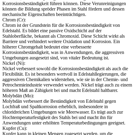
Korrosionsbeständigkeit führen können. Diese Verunreinigungen
können die Bildung spröder Phasen im Stahl fördern und dessen
mechanische Eigenschaften beeinträchtigen.
Chrom (Cr):
Chrom ist der Grundstein für die Korrosionsbeständigkeit von
Edelstahl. Es bildet eine passive Oxidschicht auf der
Stahloberfläche, bekannt als Chromoxid. Diese Schicht wirkt als
Barriere und verhindert weitere Oxidation und Korrosion. Ein
höherer Chromgehalt bedeutet eine verbesserte
Korrosionsbeständigkeit, was in Anwendungen, die aggressiven
Umgebungen ausgesetzt sind, von vitaler Bedeutung ist.
Nickel (Ni):
Nickel verbessert sowohl die Korrosionsbeständigkeit als auch die
Flexibilität. Es ist besonders wertvoll in Edelstahllegierungen, die
aggressiven Chemikalien widerstehen, wie sie in der Chemie- und
Petrochemieindustrie verwendet werden. Nickel trägt auch zu einem
höheren Maß an Zähigkeit bei und macht Edelstahl haltbarer.
Molybdän (Mo):
Molybdän verbessert die Beständigkeit von Edelstahl gegen
Lochfraß und Spaltkorrosion erheblich, insbesondere in
chloridreichen Umgebungen wie Meerwasser. Es trägt auch zur
Hochtemperaturfestigkeit des Stahls bei und macht ihn für
Anwendungen unter erhöhten Temperaturbedingungen geeignet.
Kupfer (Cu):
Kupfer kann in kleinen Mengen zugesetzt werden, um die