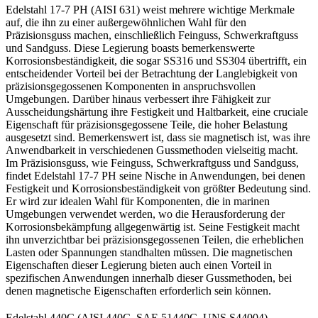
Edelstahl 17-7 PH (AISI 631) weist mehrere wichtige Merkmale
auf, die ihn zu einer außergewöhnlichen Wahl für den
Präzisionsguss machen, einschließlich Feinguss, Schwerkraftguss
und Sandguss. Diese Legierung boasts bemerkenswerte
Korrosionsbeständigkeit, die sogar SS316 und SS304 übertrifft, ein
entscheidender Vorteil bei der Betrachtung der Langlebigkeit von
präzisionsgegossenen Komponenten in anspruchsvollen
Umgebungen. Darüber hinaus verbessert ihre Fähigkeit zur
Ausscheidungshärtung ihre Festigkeit und Haltbarkeit, eine cruciale
Eigenschaft für präzisionsgegossene Teile, die hoher Belastung
ausgesetzt sind. Bemerkenswert ist, dass sie magnetisch ist, was ihre
Anwendbarkeit in verschiedenen Gussmethoden vielseitig macht.
Im Präzisionsguss, wie Feinguss, Schwerkraftguss und Sandguss,
findet Edelstahl 17-7 PH seine Nische in Anwendungen, bei denen
Festigkeit und Korrosionsbeständigkeit von größter Bedeutung sind.
Er wird zur idealen Wahl für Komponenten, die in marinen
Umgebungen verwendet werden, wo die Herausforderung der
Korrosionsbekämpfung allgegenwärtig ist. Seine Festigkeit macht
ihn unverzichtbar bei präzisionsgegossenen Teilen, die erheblichen
Lasten oder Spannungen standhalten müssen. Die magnetischen
Eigenschaften dieser Legierung bieten auch einen Vorteil in
spezifischen Anwendungen innerhalb dieser Gussmethoden, bei
denen magnetische Eigenschaften erforderlich sein können.
Edelstahl 440C (AISI 440C, SAE 51440C, UNS S44004)