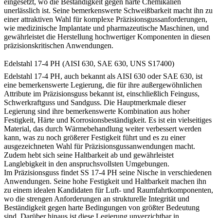
eingesetzt, wo die Beständigkeit gegen harte Chemikalien
unerlässlich ist. Seine bemerkenswerte Schweißbarkeit macht ihn zu
einer attraktiven Wahl für komplexe Präzisionsgussanforderungen,
wie medizinische Implantate und pharmazeutische Maschinen, und
gewährleistet die Herstellung hochwertiger Komponenten in diesen
präzisionskritischen Anwendungen.
Edelstahl 17-4 PH (AISI 630, SAE 630, UNS S17400)
Edelstahl 17-4 PH, auch bekannt als AISI 630 oder SAE 630, ist
eine bemerkenswerte Legierung, die für ihre außergewöhnlichen
Attribute im Präzisionsguss bekannt ist, einschließlich Feinguss,
Schwerkraftguss und Sandguss. Die Hauptmerkmale dieser
Legierung sind ihre bemerkenswerte Kombination aus hoher
Festigkeit, Härte und Korrosionsbeständigkeit. Es ist ein vielseitiges
Material, das durch Wärmebehandlung weiter verbessert werden
kann, was zu noch größerer Festigkeit führt und es zu einer
ausgezeichneten Wahl für Präzisionsgussanwendungen macht.
Zudem hebt sich seine Haltbarkeit ab und gewährleistet
Langlebigkeit in den anspruchsvollsten Umgebungen.
Im Präzisionsguss findet SS 17-4 PH seine Nische in verschiedenen
Anwendungen. Seine hohe Festigkeit und Haltbarkeit machen ihn
zu einem idealen Kandidaten für Luft- und Raumfahrtkomponenten,
wo die strengen Anforderungen an strukturelle Integrität und
Beständigkeit gegen harte Bedingungen von größter Bedeutung
sind. Darüber hinaus ist diese Legierung unverzichtbar in