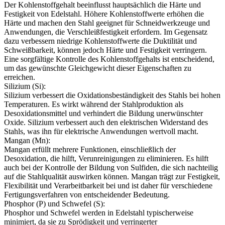
Der Kohlenstoffgehalt beeinflusst hauptsächlich die Härte und
Festigkeit von Edelstahl. Höhere Kohlenstoffwerte erhöhen die
Härte und machen den Stahl geeignet für Schneidwerkzeuge und
Anwendungen, die Verschleißfestigkeit erfordern. Im Gegensatz
dazu verbessern niedrige Kohlenstoffwerte die Duktilität und
Schweißbarkeit, können jedoch Härte und Festigkeit verringern.
Eine sorgfältige Kontrolle des Kohlenstoffgehalts ist entscheidend,
um das gewünschte Gleichgewicht dieser Eigenschaften zu
erreichen.
Silizium (Si):
Silizium verbessert die Oxidationsbeständigkeit des Stahls bei hohen
Temperaturen. Es wirkt während der Stahlproduktion als
Desoxidationsmittel und verhindert die Bildung unerwünschter
Oxide. Silizium verbessert auch den elektrischen Widerstand des
Stahls, was ihn für elektrische Anwendungen wertvoll macht.
Mangan (Mn):
Mangan erfüllt mehrere Funktionen, einschließlich der
Desoxidation, die hilft, Verunreinigungen zu eliminieren. Es hilft
auch bei der Kontrolle der Bildung von Sulfiden, die sich nachteilig
auf die Stahlqualität auswirken können. Mangan trägt zur Festigkeit,
Flexibilität und Verarbeitbarkeit bei und ist daher für verschiedene
Fertigungsverfahren von entscheidender Bedeutung.
Phosphor (P) und Schwefel (S):
Phosphor und Schwefel werden in Edelstahl typischerweise
minimiert, da sie zu Sprödigkeit und verringerter