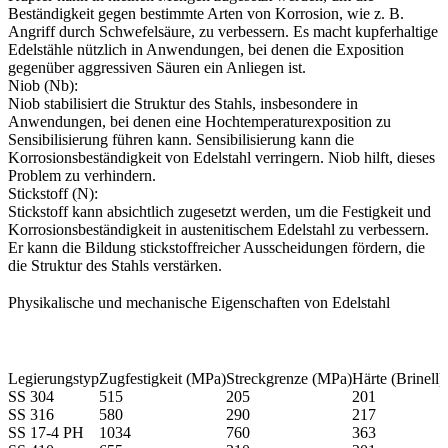
Beständigkeit gegen bestimmte Arten von Korrosion, wie z. B.
Angriff durch Schwefelsäure, zu verbessern. Es macht kupferhaltige
Edelstähle nützlich in Anwendungen, bei denen die Exposition
gegenüber aggressiven Säuren ein Anliegen ist.
Niob (Nb):
Niob stabilisiert die Struktur des Stahls, insbesondere in
Anwendungen, bei denen eine Hochtemperaturexposition zu
Sensibilisierung führen kann. Sensibilisierung kann die
Korrosionsbeständigkeit von Edelstahl verringern. Niob hilft, dieses
Problem zu verhindern.
Stickstoff (N):
Stickstoff kann absichtlich zugesetzt werden, um die Festigkeit und
Korrosionsbeständigkeit in austenitischem Edelstahl zu verbessern.
Er kann die Bildung stickstoffreicher Ausscheidungen fördern, die
die Struktur des Stahls verstärken.
Physikalische und mechanische Eigenschaften von Edelstahl
Legierungstyp
Zugfestigkeit (MPa)
Streckgrenze (MPa)
Härte (Brinell)
SS 304
515
205
201
SS 316
580
290
217
SS 17-4 PH
1034
760
363