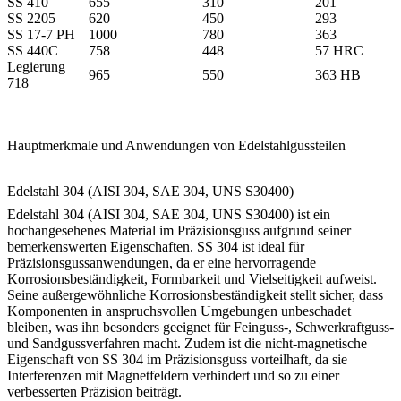
SS 410
655
310
201
SS 2205
620
450
293
SS 17-7 PH
1000
780
363
SS 440C
758
448
57 HRC
Legierung
965
550
363 HB
718
Hauptmerkmale und Anwendungen von Edelstahlgussteilen
Edelstahl 304 (AISI 304, SAE 304, UNS S30400)
Edelstahl 304 (AISI 304, SAE 304, UNS S30400) ist ein
hochangesehenes Material im Präzisionsguss aufgrund seiner
bemerkenswerten Eigenschaften. SS 304 ist ideal für
Präzisionsgussanwendungen, da er eine hervorragende
Korrosionsbeständigkeit, Formbarkeit und Vielseitigkeit aufweist.
Seine außergewöhnliche Korrosionsbeständigkeit stellt sicher, dass
Komponenten in anspruchsvollen Umgebungen unbeschadet
bleiben, was ihn besonders geeignet für Feinguss-, Schwerkraftguss-
und Sandgussverfahren macht. Zudem ist die nicht-magnetische
Eigenschaft von SS 304 im Präzisionsguss vorteilhaft, da sie
Interferenzen mit Magnetfeldern verhindert und so zu einer
verbesserten Präzision beiträgt.