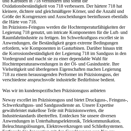
und Karbiden in 718 verhindern und somit die
Oxidationsbeständigkeit von 718 verbessern. Der härtere 718 hat
kleinere, dichtere und gleichmäßigere Körner, und die Anzahl und
Größe der Korngrenzen und Ausscheidungen beeinflussen ebenfalls
die Härte von 718.
Im Präzisions-Feinguss werden die Hochtemperaturfähigkeiten der
Legierung 718 genutzt, um intricate Komponenten für die Luft- und
Raumfahrtindustrie zu fertigen. Im Schwerkraftguss excellet sie in
Anwendungen, die Beständigkeit gegen extreme Bedingungen
erfordern, wie Komponenten in Gasturbinen. Darüber hinaus tritt
die Korrosionsbeständigkeit der Legierung 718 im Sandguss in den
Vordergrund und macht sie zu einer dependable Wahl für
Hochtemperaturanwendungen in der Öl- und Gasindustrie. Ihre
Vielseitigkeit und überlegenen Eigenschaften machen Legierung
718 zu einem herausragenden Performer im Präzisionsguss, der
verschiedene anspruchsvolle industrielle Bedürfnisse bedient.
Was wir im kundenspezifischen Präzisionsguss anbieten
Neway excellet im Präzisionsguss und bietet Druckguss-, Feinguss-,
Schwerkraftguss- und Sandgussdienste an. Unsere Expertise
gewährleistet makellose Teile mit Präzisionswerten, die
Industriestandards übertreffen. Entdecken Sie unsere diversen
Anwendungen in Unterhaltungselektronik, Telekommunikation,
Beleuchtungslösungen, Elektrowerkzeugen und Schließsystemen.