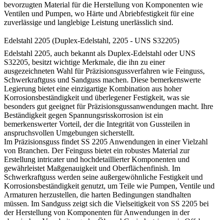
bevorzugten Material für die Herstellung von Komponenten wie
Ventilen und Pumpen, wo Härte und Abriebfestigkeit für eine
zuverlässige und langlebige Leistung unerlässlich sind.
Edelstahl 2205 (Duplex-Edelstahl, 2205 - UNS S32205)
Edelstahl 2205, auch bekannt als Duplex-Edelstahl oder UNS
S32205, besitzt wichtige Merkmale, die ihn zu einer
ausgezeichneten Wahl für Präzisionsgussverfahren wie Feinguss,
Schwerkraftguss und Sandguss machen. Diese bemerkenswerte
Legierung bietet eine einzigartige Kombination aus hoher
Korrosionsbeständigkeit und überlegener Festigkeit, was sie
besonders gut geeignet für Präzisionsgussanwendungen macht. Ihre
Beständigkeit gegen Spannungsrisskorrosion ist ein
bemerkenswerter Vorteil, der die Integrität von Gussteilen in
anspruchsvollen Umgebungen sicherstellt.
Im Präzisionsguss findet SS 2205 Anwendungen in einer Vielzahl
von Branchen. Der Feinguss bietet ein robustes Material zur
Erstellung intricater und hochdetaillierter Komponenten und
gewährleistet Maßgenauigkeit und Oberflächenfinish. Im
Schwerkraftguss werden seine außergewöhnliche Festigkeit und
Korrosionsbeständigkeit genutzt, um Teile wie Pumpen, Ventile und
Armaturen herzustellen, die harten Bedingungen standhalten
müssen. Im Sandguss zeigt sich die Vielseitigkeit von SS 2205 bei
der Herstellung von Komponenten für Anwendungen in der