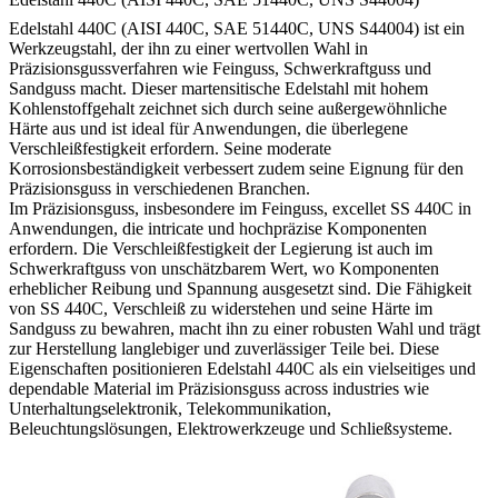
Edelstahl 440C (AISI 440C, SAE 51440C, UNS S44004) ist ein
Werkzeugstahl, der ihn zu einer wertvollen Wahl in
Präzisionsgussverfahren wie Feinguss, Schwerkraftguss und
Sandguss macht. Dieser martensitische Edelstahl mit hohem
Kohlenstoffgehalt zeichnet sich durch seine außergewöhnliche
Härte aus und ist ideal für Anwendungen, die überlegene
Verschleißfestigkeit erfordern. Seine moderate
Korrosionsbeständigkeit verbessert zudem seine Eignung für den
Präzisionsguss in verschiedenen Branchen.
Im Präzisionsguss, insbesondere im Feinguss, excellet SS 440C in
Anwendungen, die intricate und hochpräzise Komponenten
erfordern. Die Verschleißfestigkeit der Legierung ist auch im
Schwerkraftguss von unschätzbarem Wert, wo Komponenten
erheblicher Reibung und Spannung ausgesetzt sind. Die Fähigkeit
von SS 440C, Verschleiß zu widerstehen und seine Härte im
Sandguss zu bewahren, macht ihn zu einer robusten Wahl und trägt
zur Herstellung langlebiger und zuverlässiger Teile bei. Diese
Eigenschaften positionieren Edelstahl 440C als ein vielseitiges und
dependable Material im Präzisionsguss across industries wie
Unterhaltungselektronik, Telekommunikation,
Beleuchtungslösungen, Elektrowerkzeuge und Schließsysteme.