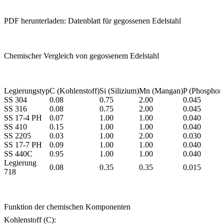
PDF herunterladen: Datenblatt für gegossenen Edelstahl
Chemischer Vergleich von gegossenem Edelstahl
Legierungstyp
C (Kohlenstoff)
Si (Silizium)
Mn (Mangan)
P (Phosphor)
SS 304
0.08
0.75
2.00
0.045
SS 316
0.08
0.75
2.00
0.045
SS 17-4 PH
0.07
1.00
1.00
0.040
SS 410
0.15
1.00
1.00
0.040
SS 2205
0.03
1.00
2.00
0.030
SS 17-7 PH
0.09
1.00
1.00
0.040
SS 440C
0.95
1.00
1.00
0.040
Legierung
0.08
0.35
0.35
0.015
718
Funktion der chemischen Komponenten
Kohlenstoff (C):