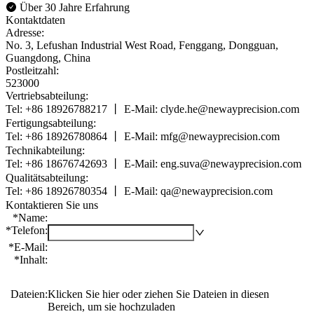
Über 30 Jahre Erfahrung
Kontaktdaten
Adresse:
No. 3, Lefushan Industrial West Road, Fenggang, Dongguan,
Guangdong, China
Postleitzahl:
523000
Vertriebsabteilung:
Tel: +86 18926788217 丨 E-Mail: clyde.he@newayprecision.com
Fertigungsabteilung:
Tel: +86 18926780864 丨 E-Mail: mfg@newayprecision.com
Technikabteilung:
Tel: +86 18676742693 丨 E-Mail: eng.suva@newayprecision.com
Qualitätsabteilung:
Tel: +86 18926780354 丨 E-Mail: qa@newayprecision.com
Kontaktieren Sie uns
*
Name
:
*
Telefon
:
*
E-Mail
:
*
Inhalt
:
Dateien
:
Klicken Sie hier oder ziehen Sie Dateien in diesen
Bereich, um sie hochzuladen