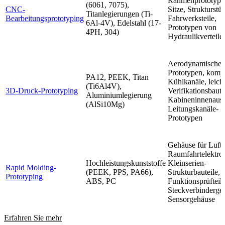
Rahmenprototype
(6061, 7075),
CNC-
Sitze, Strukturstüt
Titanlegierungen (Ti-
Bearbeitungsprototyping
Fahrwerksteile,
6Al-4V), Edelstahl (17-
Prototypen von
4PH, 304)
Hydraulikverteile
Aerodynamische
Prototypen, komp
PA12, PEEK, Titan
Kühlkanäle, leich
(Ti6Al4V),
3D-Druck-Prototyping
Verifikationsbaute
Aluminiumlegierung
Kabineninnenauss
(AlSi10Mg)
Leitungskanäle-
Prototypen
Gehäuse für Luft
Raumfahrtelektron
Hochleistungskunststoffe
Kleinserien-
Rapid Molding-
(PEEK, PPS, PA66),
Strukturbauteile,
Prototyping
ABS, PC
Funktionsprüfteile
Steckverbinderge
Sensorgehäuse
Erfahren Sie mehr