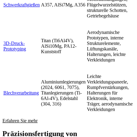
Schwerkraftgießen
A357, AlSi7Mg, A356
Flügelwurzelstützen,
strukturelle Schotten,
Getriebegehäuse
Aerodynamische
Prototypen, interne
Titan (Ti6Al4V),
3D-Druck-
Strukturelemente,
AlSi10Mg, PA12-
Prototyping
Lüftungskanäle,
Kunststoff
Halterungen, leichte
Verkleidungen
Leichte
Aluminiumlegierungen
Verkleidungspaneele,
(2024, 6061, 7075),
Rumpfverstärkungen,
Blechverarbeitung
Titanlegierungen (Ti-
Halterungen für
6Al-4V), Edelstahl
Elektronik, interne
(304, 316)
Träger, aerodynamische
Verkleidungen
Erfahren Sie mehr
Präzisionsfertigung von