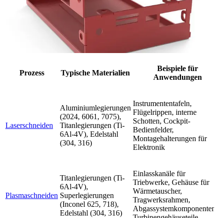
Beispiele für
Prozess
Typische Materialien
Anwendungen
Instrumententafeln,
Aluminiumlegierungen
Flügelrippen, interne
(2024, 6061, 7075),
Schotten, Cockpit-
Laserschneiden
Titanlegierungen (Ti-
Bedienfelder,
6Al-4V), Edelstahl
Montagehalterungen für
(304, 316)
Elektronik
Einlasskanäle für
Titanlegierungen (Ti-
Triebwerke, Gehäuse für
6Al-4V),
Wärmetauscher,
Plasmaschneiden
Superlegierungen
Tragwerksrahmen,
(Inconel 625, 718),
Abgassystemkomponenten,
Edelstahl (304, 316)
Turbinengehäuseteile