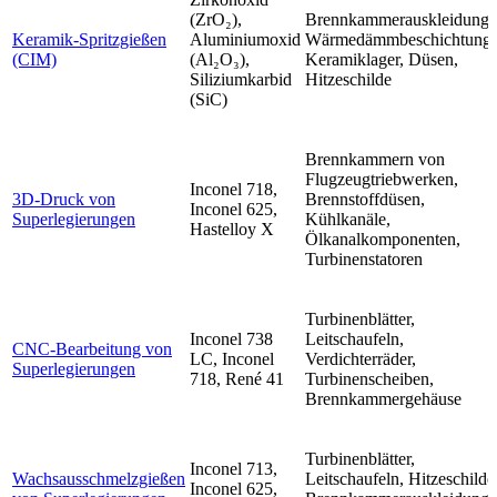
(ZrO₂),
Brennkammerauskleidunge
Keramik-Spritzgießen
Aluminiumoxid
Wärmedämmbeschichtunge
(CIM)
(Al₂O₃),
Keramiklager, Düsen,
Siliziumkarbid
Hitzeschilde
(SiC)
Brennkammern von
Flugzeugtriebwerken,
Inconel 718,
3D-Druck von
Brennstoffdüsen,
Inconel 625,
Superlegierungen
Kühlkanäle,
Hastelloy X
Ölkanalkomponenten,
Turbinenstatoren
Turbinenblätter,
Inconel 738
Leitschaufeln,
CNC-Bearbeitung von
LC, Inconel
Verdichterräder,
Superlegierungen
718, René 41
Turbinenscheiben,
Brennkammergehäuse
Turbinenblätter,
Inconel 713,
Wachsausschmelzgießen
Leitschaufeln, Hitzeschilde
Inconel 625,