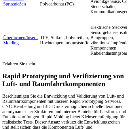
Avionikgehäuse, Coc
Spritzgießen
Polycarbonat (PC)
Steuerschalter,
Kommunikationsgerä
Elektrische Steckverb
Sensorgehäuse, isolie
Überformen/Insert-
TPE, Silikon, Polyurethan,
Baugruppen,
Molding
Hochtemperaturkunststoffe
vibrationsdämpfende
Komponenten,
Kabelentlastungsbau
Erfahren Sie mehr
Rapid Prototyping und Verifizierung von
Luft- und Raumfahrtkomponenten
Beschleunigen Sie die Entwicklung und Validierung von Luft- und
Raumfahrtkomponenten mit unseren Rapid-Prototyping-Services.
CNC-Bearbeitung und 3D-Druck ermöglichen schnelle Iterationen
aerodynamischer Strukturen und interner Bauteile für Passform- und
Funktionsprüfungen. Rapid Molding bietet Kleinserienfertigung für
realistische Tests. Dieser Ansatz verkürzt die Entwicklungszeiten
und stellt sicher, dass die Komponenten Luft- und