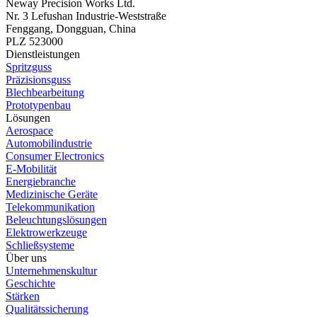
Neway Precision Works Ltd.
Nr. 3 Lefushan Industrie-Weststraße
Fenggang, Dongguan, China
PLZ 523000
Dienstleistungen
Spritzguss
Präzisionsguss
Blechbearbeitung
Prototypenbau
Lösungen
Aerospace
Automobilindustrie
Consumer Electronics
E-Mobilität
Energiebranche
Medizinische Geräte
Telekommunikation
Beleuchtungslösungen
Elektrowerkzeuge
Schließsysteme
Über uns
Unternehmenskultur
Geschichte
Stärken
Qualitätssicherung