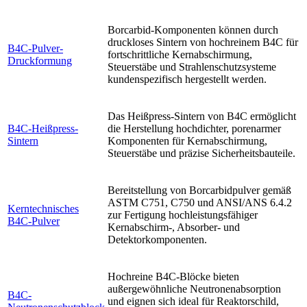
Borcarbid-Komponenten können durch
druckloses Sintern von hochreinem B4C für
B4C-Pulver-
fortschrittliche Kernabschirmung,
Druckformung
Steuerstäbe und Strahlenschutzsysteme
kundenspezifisch hergestellt werden.
Das Heißpress-Sintern von B4C ermöglicht
B4C-Heißpress-
die Herstellung hochdichter, porenarmer
Sintern
Komponenten für Kernabschirmung,
Steuerstäbe und präzise Sicherheitsbauteile.
Bereitstellung von Borcarbidpulver gemäß
ASTM C751, C750 und ANSI/ANS 6.4.2
Kerntechnisches
zur Fertigung hochleistungsfähiger
B4C-Pulver
Kernabschirm-, Absorber- und
Detektorkomponenten.
Hochreine B4C-Blöcke bieten
außergewöhnliche Neutronenabsorption
B4C-
und eignen sich ideal für Reaktorschild,