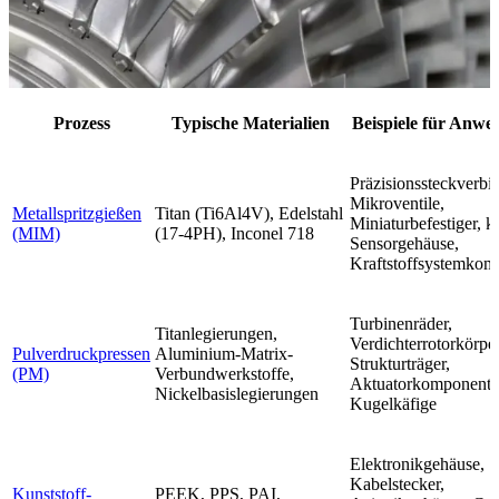
Prozess
Typische Materialien
Beispiele für Anw
Präzisionssteckverbin
Mikroventile,
Metallspritzgießen
Titan (Ti6Al4V), Edelstahl
Miniaturbefestiger, 
(MIM)
(17-4PH), Inconel 718
Sensorgehäuse,
Kraftstoffsystemkom
Turbinenräder,
Titanlegierungen,
Verdichterrotorkörper
Pulverdruckpressen
Aluminium-Matrix-
Strukturträger,
(PM)
Verbundwerkstoffe,
Aktuatorkomponente
Nickelbasislegierungen
Kugelkäfige
Elektronikgehäuse,
Kabelstecker,
Kunststoff-
PEEK, PPS, PAI,