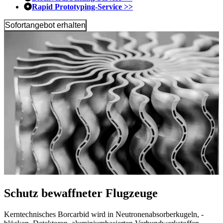
Rapid Prototyping-Service >>
Sofortangebot erhalten
Schutz bewaffneter Flugzeuge
Kerntechnisches Borcarbid wird in Neutronenabsorberkugeln, -