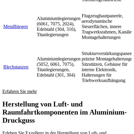
Flugzeughautpaneele,
Aluminiumlegierungen
aerodynamische
(6061, 7075, 2024),
Metallbiegen
Steuerflächen, innere
Edelstahl (304, 316),
Tragwerksrahmen, Kanäle,
Titanlegierungen
Montagehalterungen
Strukturverstärkungspaneel
Aluminiumlegierungen
präzise Montagehalterunge
(5052, 6061, 7075),
Sitzstützen, Gehäuse für
Blechstanzen
Titanlegierungen,
interne Elektronik,
Edelstahl (301, 304)
Halterungen für
Triebwerksaufhängung
Erfahren Sie mehr
Herstellung von Luft- und
Raumfahrtkomponenten im Aluminium-
Druckguss
Erleben Sie Exzellenz in der Herstellung von Luft- und