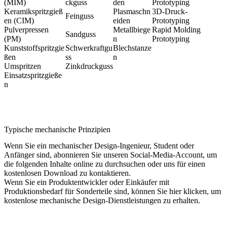
(MIM)
ckguss
den
Prototyping
Keramikspritzgieß
Plasmaschn
3D-Druck-
Feinguss
en (CIM)
eiden
Prototyping
Pulverpressen
Metallbiege
Rapid Molding
Sandguss
(PM)
n
Prototyping
Kunststoffspritzgie
Schwerkraftgu
Blechstanze
ßen
ss
n
Umspritzen
Zinkdruckguss
Einsatzspritzgieße
n
Typische mechanische Prinzipien
Wenn Sie ein mechanischer Design-Ingenieur, Student oder
Anfänger sind, abonnieren Sie unseren Social-Media-Account, um
die folgenden Inhalte online zu durchsuchen
oder
uns für einen
kostenlosen Download zu kontaktieren
.
Wenn Sie ein Produktentwickler oder Einkäufer mit
Produktionsbedarf für Sonderteile sind, können Sie hier klicken, um
kostenlose mechanische Design-Dienstleistungen zu erhalten.