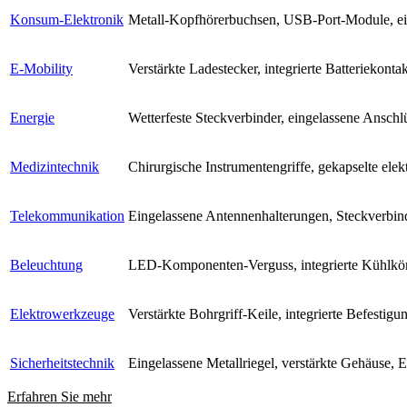
Konsum-Elektronik
Metall-Kopfhörerbuchsen, USB-Port-Module, ein
E-Mobility
Verstärkte Ladestecker, integrierte Batteriekonta
Energie
Wetterfeste Steckverbinder, eingelassene Anschl
Medizintechnik
Chirurgische Instrumentengriffe, gekapselte elek
Telekommunikation
Eingelassene Antennenhalterungen, Steckverbin
Beleuchtung
LED-Komponenten-Verguss, integrierte Kühlkör
Elektrowerkzeuge
Verstärkte Bohrgriff-Keile, integrierte Befestig
Sicherheitstechnik
Eingelassene Metallriegel, verstärkte Gehäuse, E
Erfahren Sie mehr