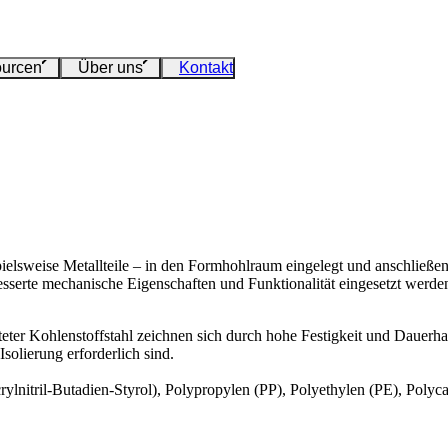
urcen
Über uns
Kontakt
ielsweise Metallteile – in den Formhohlraum eingelegt und anschließend
sserte mechanische Eigenschaften und Funktionalität eingesetzt werde
eter Kohlenstoffstahl zeichnen sich durch hohe Festigkeit und Dauerha
olierung erforderlich sind.
ylnitril-Butadien-Styrol), Polypropylen (PP), Polyethylen (PE), Poly