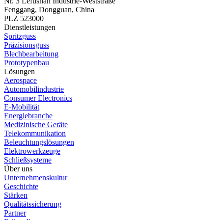
Nr. 3 Lefushan Industrie-Weststraße
Fenggang, Dongguan, China
PLZ 523000
Dienstleistungen
Spritzguss
Präzisionsguss
Blechbearbeitung
Prototypenbau
Lösungen
Aerospace
Automobilindustrie
Consumer Electronics
E-Mobilität
Energiebranche
Medizinische Geräte
Telekommunikation
Beleuchtungslösungen
Elektrowerkzeuge
Schließsysteme
Über uns
Unternehmenskultur
Geschichte
Stärken
Qualitätssicherung
Partner