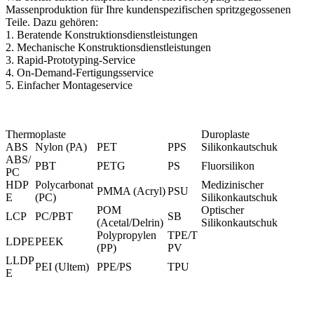
Massenproduktion für Ihre kundenspezifischen spritzgegossenen
Teile. Dazu gehören:
1.
Beratende Konstruktionsdienstleistungen
2. Mechanische Konstruktionsdienstleistungen
3.
Rapid-Prototyping-Service
4. On-Demand-Fertigungsservice
5. Einfacher Montageservice
Thermoplaste
Duroplaste
ABS
Nylon (PA)
PET
PPS
Silikonkautschuk
ABS/
PBT
PETG
PS
Fluorsilikon
PC
HDP
Polycarbonat
Medizinischer
PMMA (Acryl)
PSU
E
(PC
)
Silikonkautschuk
POM
Optischer
LCP
PC/PBT
SB
(Acetal/Delrin)
Silikonkautschuk
Polypropylen
TPE/T
LDPE
PEEK
(PP)
PV
LLDP
PEI (Ultem
)
PPE/PS
TPU
E