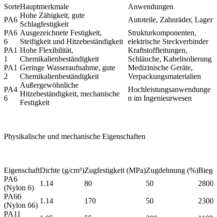
Sorte
Hauptmerkmale
Anwendungen
Hohe Zähigkeit, gute
PA6
Autoteile, Zahnräder, Lager
Schlagfestigkeit
PA6
Ausgezeichnete Festigkeit,
Strukturkomponenten,
6
Steifigkeit und Hitzebeständigkeit
elektrische Steckverbinder
PA1
Hohe Flexibilität,
Kraftstoffleitungen,
1
Chemikalienbeständigkeit
Schläuche, Kabelisolierung
PA1
Geringe Wasseraufnahme, gute
Medizinische Geräte,
2
Chemikalienbeständigkeit
Verpackungsmaterialien
Außergewöhnliche
PA4
Hochleistungsanwendunge
Hitzebeständigkeit, mechanische
6
n im Ingenieurwesen
Festigkeit
Physikalische und mechanische Eigenschaften
Eigenschaft
Dichte (g/cm³)
Zugfestigkeit (MPa)
Zugdehnung (%)
Biege
PA6
1.14
80
50
2800
(Nylon 6)
PA66
1.14
170
50
2300
(Nylon 66)
PA11