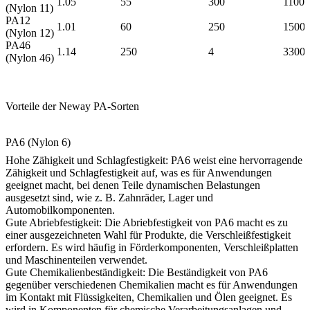
1.05
55
300
1100
(Nylon 11)
PA12
1.01
60
250
1500
(Nylon 12)
PA46
1.14
250
4
3300
(Nylon 46)
Vorteile der Neway PA-Sorten
PA6 (Nylon 6)
Hohe Zähigkeit und Schlagfestigkeit: PA6 weist eine hervorragende
Zähigkeit und Schlagfestigkeit auf, was es für Anwendungen
geeignet macht, bei denen Teile dynamischen Belastungen
ausgesetzt sind, wie z. B. Zahnräder, Lager und
Automobilkomponenten.
Gute Abriebfestigkeit: Die Abriebfestigkeit von PA6 macht es zu
einer ausgezeichneten Wahl für Produkte, die Verschleißfestigkeit
erfordern. Es wird häufig in Förderkomponenten, Verschleißplatten
und Maschinenteilen verwendet.
Gute Chemikalienbeständigkeit: Die Beständigkeit von PA6
gegenüber verschiedenen Chemikalien macht es für Anwendungen
im Kontakt mit Flüssigkeiten, Chemikalien und Ölen geeignet. Es
wird in Komponenten für chemische Verarbeitungsanlagen und