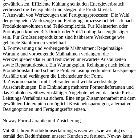
gewährleisten. Effiziente Kühlung senkt den Energieverbrauch,
verbessert die Teilequalität und steigert die Produktivität.
7. Auswahl von Werkzeugen und Fertigungsprozessen: Die Wahl
der geeigneten Werkzeuge und Fertigungsprozesse richtet sich nach
Produktionsvolumen und Teilekomplexität. Für Kleinserien oder
Prototypen können 3D-Druck oder Soft-Tooling kostengünstiger
sein. Für Großserienproduktion sind haltbarere Werkzeuge wie
gehärtete Stahlformen vorteilhaft.
8. Formwartung und vorbeugende Maßnahmen: Regelmäßige
Wartung und vorbeugende Maßnahmen verlängern die
Werkzeuglebensdauer und reduzieren unerwartete Ausfallzeiten
sowie Reparaturkosten. Ein Wartungsplan, Reinigung nach jedem
Produktionslauf und schnelle Problemlösung verhindern kostspielige
Ausfälle und verlängern die Lebensdauer der Form.
9. Zusammenarbeit mit Lieferanten und wettbewerbsfähige
Ausschreibungen: Die Einbindung mehrerer Formenlieferanten und
das Einholen wettbewerbsfähiger Angebote helfen, das beste Preis-
Leistungs-Verhältnis zu sichern. Eine enge Zusammenarbeit mit dem
gewählten Lieferanten ermöglicht Kosteneinsparungen, alternative
Designoptionen und Fertigungseffizienzen.
Neway Form-Garantie und Zusicherung
Mit 30 Jahren Produktionserfahrung wissen wir, wie wichtig es ist,
gemäß den Bedürfnissen unserer Kunden zu fertigen. Neway kann