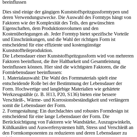
beeinflussen
Dies sind einige der gängigen Kunststoffspritzgussformtypen und
deren Verwendungszwecke. Die Auswahl des Formtyps hängt von
Faktoren wie der Komplexität des Teils, den gewünschten
Eigenschaften, dem Produktionsvolumen und den
Kostenüberlegungen ab. Jeder Formtyp bietet spezifische Vorteile
und Einschränkungen, und die Wahl der richtigen Form ist
entscheidend für eine effiziente und kostengünstige
Kunststoffteileproduktion.
Die Lebensdauer einer Kunststoffspritzgussform wird von mehreren
Faktoren beeinflusst, die ihre Haltbarkeit und Gesamtleistung
beeinflussen können. Hier sind die wichtigsten Faktoren, die die
Formlebensdauer beeinflussen:
1. Materialauswahl: Die Wahl des Formmaterials spielt eine
entscheidende Rolle bei der Bestimmung der Lebensdauer der
Form. Hochwertige und langlebige Materialien wie gehärtete
Werkzeugstähle (z. B. H13, P20, S136) bieten eine bessere
Verschleiß-, Wärme- und Korrosionsbeständigkeit und verlängern
somit die Lebensdauer der Form.
2. Formgestaltung: Ein durchdachtes und robustes Formdesign ist
entscheidend für eine lange Lebensdauer der Form. Die
Berücksichtigung von Faktoren wie Wandstärke, Auszugswinkeln,
Kühlkanälen und Auswerfersystemen hilft, Stress und Verschleiß an
den Formkomponenten zu reduzieren und deren Lebensdauer zu