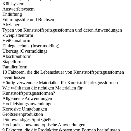
Kühlsystem
Auswerfersystem
Entlüftung
Führungsstifte und Buchsen
Abzieher
Typen von Kunststoffspritzgussformen und deren Anwendungen
Zweiplattenform
Heißkanalform
Einlegetechnik (Insertmolding)
Überzug (Overmolding)
Abschraubform
Stapelform
Familienform
10 Faktoren, die die Lebensdauer von Kunststoffspritzgussformen
beeinflussen
Häufig verwendete Materialien für Kunststoffspritzgussformen
Wie wählt man die richtigen Materialien für
Kunststoffspritzgussformen?
Allgemeine Anwendungen
Hochleistungsanwendungen
Korrosive Umgebungen
Großserienproduktion
Dünnwandiges Spritzgießen
Hochpräzisions- und optische Anwendungen
9 Faktoren, die die Produktionskosten von Formen beeinflussen