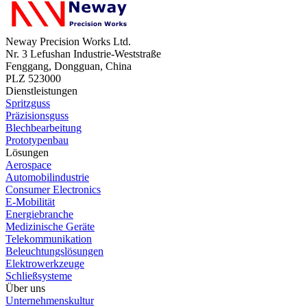
Neway Precision Works Ltd.
Nr. 3 Lefushan Industrie-Weststraße
Fenggang, Dongguan, China
PLZ 523000
Dienstleistungen
Spritzguss
Präzisionsguss
Blechbearbeitung
Prototypenbau
Lösungen
Aerospace
Automobilindustrie
Consumer Electronics
E-Mobilität
Energiebranche
Medizinische Geräte
Telekommunikation
Beleuchtungslösungen
Elektrowerkzeuge
Schließsysteme
Über uns
Unternehmenskultur