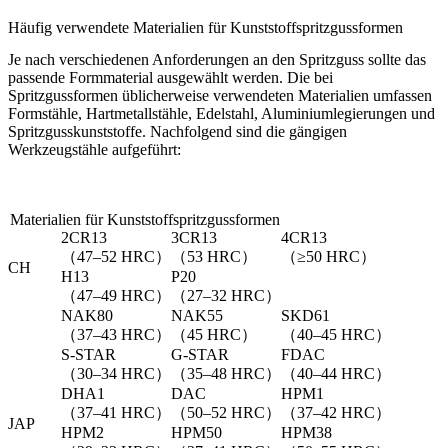
Häufig verwendete Materialien für Kunststoffspritzgussformen
Je nach verschiedenen Anforderungen an den Spritzguss sollte das
passende Formmaterial ausgewählt werden. Die bei
Spritzgussformen üblicherweise verwendeten Materialien umfassen
Formstähle, Hartmetallstähle, Edelstahl, Aluminiumlegierungen und
Spritzgusskunststoffe. Nachfolgend sind die gängigen
Werkzeugstähle aufgeführt:
Materialien für Kunststoffspritzgussformen
2CR13
3CR13
4CR13
（47–52 HRC）
（53 HRC）
（≥50 HRC）
CH
H13
P20
（47–49 HRC）
（27–32 HRC）
NAK80
NAK55
SKD61
（37–43 HRC）
（45 HRC）
（40–45 HRC）
S-STAR
G-STAR
FDAC
（30–34 HRC）
（35–48 HRC）
（40–44 HRC）
DHA1
DAC
HPM1
（37–41 HRC）
（50–52 HRC）
（37–42 HRC）
JAP
HPM2
HPM50
HPM38