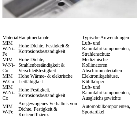
Material
Hauptmerkmale
Typische Anwendungen
MIM
Luft- und
Hohe Dichte, Festigkeit &
W-Ni-
Raumfahrtkomponenten,
Korrosionsbeständigkeit
Fe
Strahlenschutz
MIM
Hohe Dichte,
Medizinische
W-Ni-
Strahlenbeständigkeit &
Kollimatoren,
Cu
Verschleißfestigkeit
Abschirmmaterialien
MIM
Hohe Wärme- & elektrische
Elektronikgehäuse,
W-Cu
Leitfähigkeit
Kühlkörper
MIM
Luft- und
Hohe Festigkeit,
W-Ni-
Raumfahrtkomponenten,
Korrosionsbeständigkeit
Co
Ausgleichsgewichte
Ausgewogenes Verhältnis von
MIM
Automobilkomponenten,
Dichte, Festigkeit &
W-Fe
Sportartikel
Kosteneffizienz