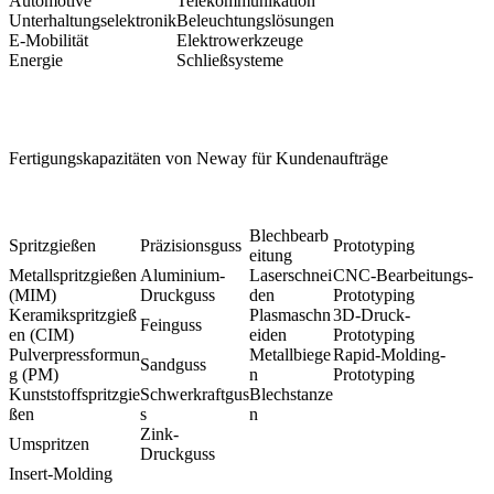
Automotive
Telekommunikation
Unterhaltungselektronik
Beleuchtungslösungen
E-Mobilität
Elektrowerkzeuge
Energie
Schließsysteme
Fertigungskapazitäten von Neway für Kundenaufträge
Blechbearb
Spritzgießen
Präzisionsguss
Prototyping
eitung
Metallspritzgießen
Aluminium-
Laserschnei
CNC-Bearbeitungs-
(MIM)
Druckguss
den
Prototyping
Keramikspritzgieß
Plasmaschn
3D-Druck-
Feinguss
en (CIM)
eiden
Prototyping
Pulverpressformun
Metallbiege
Rapid-Molding-
Sandguss
g (PM)
n
Prototyping
Kunststoffspritzgie
Schwerkraftgus
Blechstanze
ßen
s
n
Zink-
Umspritzen
Druckguss
Insert-Molding