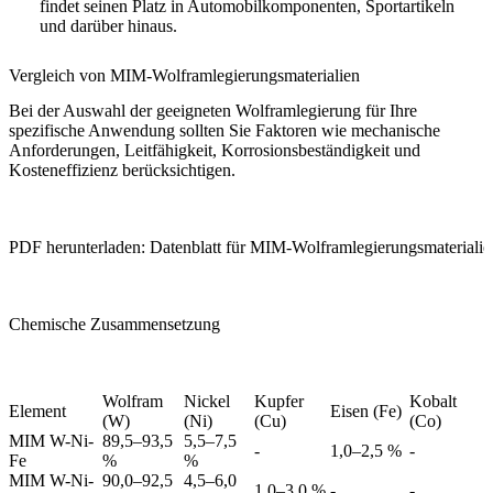
findet seinen Platz in Automobilkomponenten, Sportartikeln
und darüber hinaus.
Vergleich von MIM-Wolframlegierungsmaterialien
Bei der Auswahl der geeigneten Wolframlegierung für Ihre
spezifische Anwendung sollten Sie Faktoren wie mechanische
Anforderungen, Leitfähigkeit, Korrosionsbeständigkeit und
Kosteneffizienz berücksichtigen.
PDF herunterladen: Datenblatt für MIM-Wolframlegierungsmaterialie
Chemische Zusammensetzung
Wolfram
Nickel
Kupfer
Kobalt
Element
Eisen (Fe)
(W)
(Ni)
(Cu)
(Co)
MIM W-Ni-
89,5–93,5
5,5–7,5
-
1,0–2,5 %
-
Fe
%
%
MIM W-Ni-
90,0–92,5
4,5–6,0
1,0–3,0 %
-
-