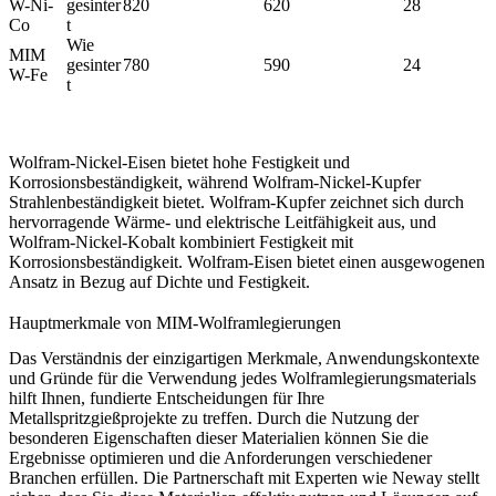
W-Ni-
gesinter
820
620
28
Co
t
Wie
MIM
gesinter
780
590
24
W-Fe
t
Wolfram-Nickel-Eisen bietet hohe Festigkeit und
Korrosionsbeständigkeit, während Wolfram-Nickel-Kupfer
Strahlenbeständigkeit bietet. Wolfram-Kupfer zeichnet sich durch
hervorragende Wärme- und elektrische Leitfähigkeit aus, und
Wolfram-Nickel-Kobalt kombiniert Festigkeit mit
Korrosionsbeständigkeit. Wolfram-Eisen bietet einen ausgewogenen
Ansatz in Bezug auf Dichte und Festigkeit.
Hauptmerkmale von MIM-Wolframlegierungen
Das Verständnis der einzigartigen Merkmale, Anwendungskontexte
und Gründe für die Verwendung jedes Wolframlegierungsmaterials
hilft Ihnen, fundierte Entscheidungen für Ihre
Metallspritzgießprojekte zu treffen. Durch die Nutzung der
besonderen Eigenschaften dieser Materialien können Sie die
Ergebnisse optimieren und die Anforderungen verschiedener
Branchen erfüllen. Die Partnerschaft mit Experten wie Neway stellt