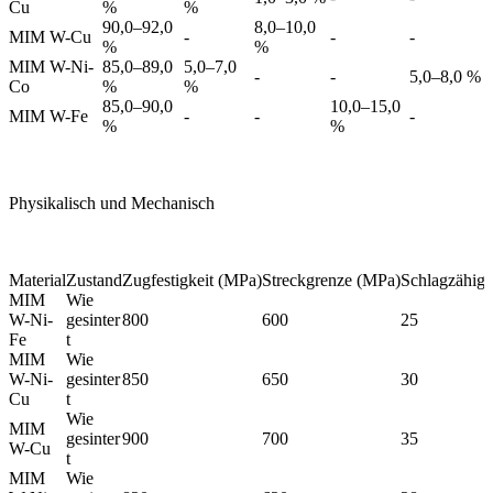
Cu
%
%
90,0–92,0
8,0–10,0
MIM W-Cu
-
-
-
%
%
MIM W-Ni-
85,0–89,0
5,0–7,0
-
-
5,0–8,0 %
Co
%
%
85,0–90,0
10,0–15,0
MIM W-Fe
-
-
-
%
%
Physikalisch und Mechanisch
Material
Zustand
Zugfestigkeit (MPa)
Streckgrenze (MPa)
Schlagzähigke
MIM
Wie
W-Ni-
gesinter
800
600
25
Fe
t
MIM
Wie
W-Ni-
gesinter
850
650
30
Cu
t
Wie
MIM
gesinter
900
700
35
W-Cu
t
MIM
Wie