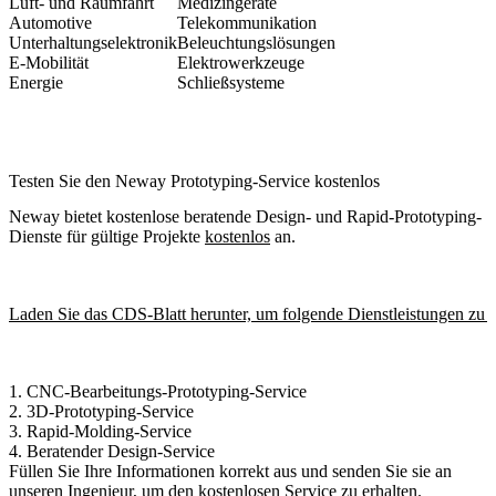
Luft- und Raumfahrt
Medizingeräte
Automotive
Telekommunikation
Unterhaltungselektronik
Beleuchtungslösungen
E-Mobilität
Elektrowerkzeuge
Energie
Schließsysteme
Testen Sie den Neway Prototyping-Service kostenlos
Neway bietet kostenlose beratende Design- und Rapid-Prototyping-
Dienste für gültige Projekte
kostenlos
an.
Laden Sie das CDS-Blatt herunter, um folgende Dienstleistungen zu e
1.
CNC-Bearbeitungs-Prototyping-Service
2.
3D-Prototyping-Service
3.
Rapid-Molding-Service
4.
Beratender Design-Service
Füllen Sie Ihre Informationen korrekt aus und senden Sie sie an
unseren Ingenieur, um den kostenlosen Service zu erhalten.