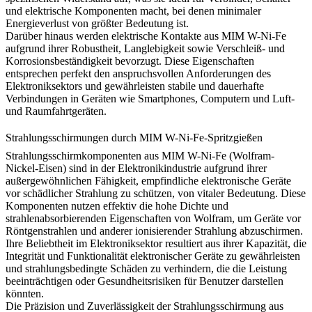
und elektrische Komponenten macht, bei denen minimaler
Energieverlust von größter Bedeutung ist.
Darüber hinaus werden elektrische Kontakte aus MIM W-Ni-Fe
aufgrund ihrer Robustheit, Langlebigkeit sowie Verschleiß- und
Korrosionsbeständigkeit bevorzugt. Diese Eigenschaften
entsprechen perfekt den anspruchsvollen Anforderungen des
Elektroniksektors und gewährleisten stabile und dauerhafte
Verbindungen in Geräten wie Smartphones, Computern und Luft-
und Raumfahrtgeräten.
Strahlungsschirmungen durch MIM W-Ni-Fe-Spritzgießen
Strahlungsschirmkomponenten aus MIM W-Ni-Fe (Wolfram-
Nickel-Eisen) sind in der Elektronikindustrie aufgrund ihrer
außergewöhnlichen Fähigkeit, empfindliche elektronische Geräte
vor schädlicher Strahlung zu schützen, von vitaler Bedeutung. Diese
Komponenten nutzen effektiv die hohe Dichte und
strahlenabsorbierenden Eigenschaften von Wolfram, um Geräte vor
Röntgenstrahlen und anderer ionisierender Strahlung abzuschirmen.
Ihre Beliebtheit im Elektroniksektor resultiert aus ihrer Kapazität, die
Integrität und Funktionalität elektronischer Geräte zu gewährleisten
und strahlungsbedingte Schäden zu verhindern, die die Leistung
beeinträchtigen oder Gesundheitsrisiken für Benutzer darstellen
könnten.
Die Präzision und Zuverlässigkeit der Strahlungsschirmung aus