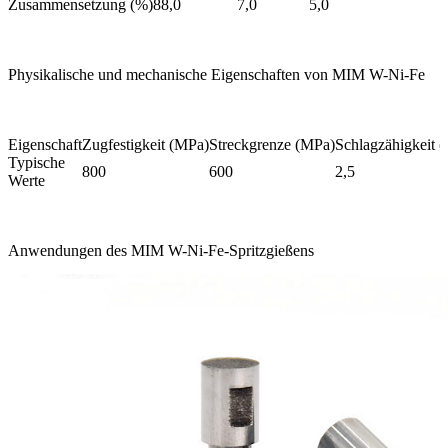
Zusammensetzung (%)
88,0
7,0
5,0
Physikalische und mechanische Eigenschaften von MIM W-Ni-Fe
Eigenschaft
Zugfestigkeit (MPa)
Streckgrenze (MPa)
Schlagzähigkeit (
Typische
800
600
2,5
Werte
Anwendungen des MIM W-Ni-Fe-Spritzgießens