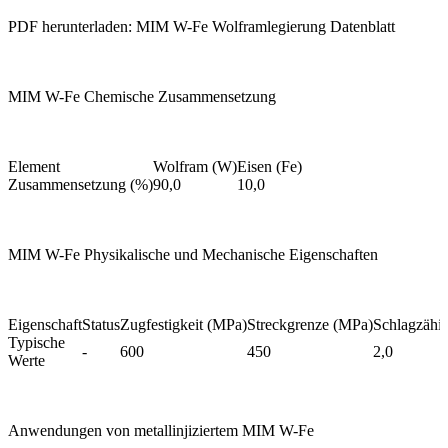
PDF herunterladen: MIM W-Fe Wolframlegierung Datenblatt
MIM W-Fe Chemische Zusammensetzung
Element
Wolfram (W)
Eisen (Fe)
Zusammensetzung (%)
90,0
10,0
MIM W-Fe Physikalische und Mechanische Eigenschaften
Eigenschaft
Status
Zugfestigkeit (MPa)
Streckgrenze (MPa)
Schlagzähig
Typische
-
600
450
2,0
Werte
Anwendungen von metallinjiziertem MIM W-Fe