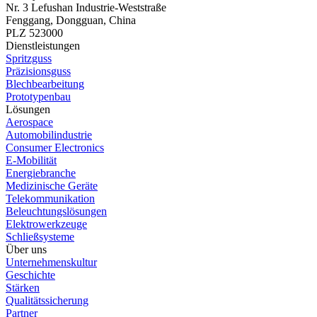
Nr. 3 Lefushan Industrie-Weststraße
Fenggang, Dongguan, China
PLZ 523000
Dienstleistungen
Spritzguss
Präzisionsguss
Blechbearbeitung
Prototypenbau
Lösungen
Aerospace
Automobilindustrie
Consumer Electronics
E-Mobilität
Energiebranche
Medizinische Geräte
Telekommunikation
Beleuchtungslösungen
Elektrowerkzeuge
Schließsysteme
Über uns
Unternehmenskultur
Geschichte
Stärken
Qualitätssicherung
Partner