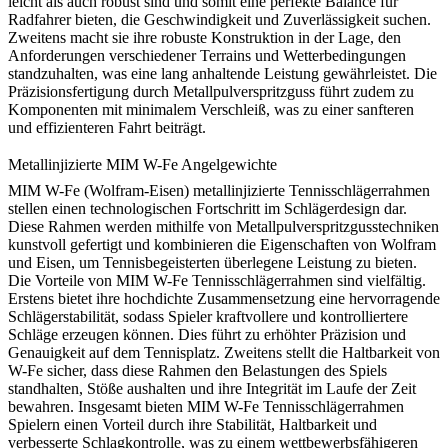
leicht als auch robust sind und somit eine perfekte Balance für
Radfahrer bieten, die Geschwindigkeit und Zuverlässigkeit suchen.
Zweitens macht sie ihre robuste Konstruktion in der Lage, den
Anforderungen verschiedener Terrains und Wetterbedingungen
standzuhalten, was eine lang anhaltende Leistung gewährleistet. Die
Präzisionsfertigung durch Metallpulverspritzguss führt zudem zu
Komponenten mit minimalem Verschleiß, was zu einer sanfteren
und effizienteren Fahrt beiträgt.
Metallinjizierte MIM W-Fe Angelgewichte
MIM W-Fe (Wolfram-Eisen) metallinjizierte Tennisschlägerrahmen
stellen einen technologischen Fortschritt im Schlägerdesign dar.
Diese Rahmen werden mithilfe von Metallpulverspritzgusstechniken
kunstvoll gefertigt und kombinieren die Eigenschaften von Wolfram
und Eisen, um Tennisbegeisterten überlegene Leistung zu bieten.
Die Vorteile von MIM W-Fe Tennisschlägerrahmen sind vielfältig.
Erstens bietet ihre hochdichte Zusammensetzung eine hervorragende
Schlägerstabilität, sodass Spieler kraftvollere und kontrolliertere
Schläge erzeugen können. Dies führt zu erhöhter Präzision und
Genauigkeit auf dem Tennisplatz. Zweitens stellt die Haltbarkeit von
W-Fe sicher, dass diese Rahmen den Belastungen des Spiels
standhalten, Stöße aushalten und ihre Integrität im Laufe der Zeit
bewahren. Insgesamt bieten MIM W-Fe Tennisschlägerrahmen
Spielern einen Vorteil durch ihre Stabilität, Haltbarkeit und
verbesserte Schlagkontrolle, was zu einem wettbewerbsfähigeren