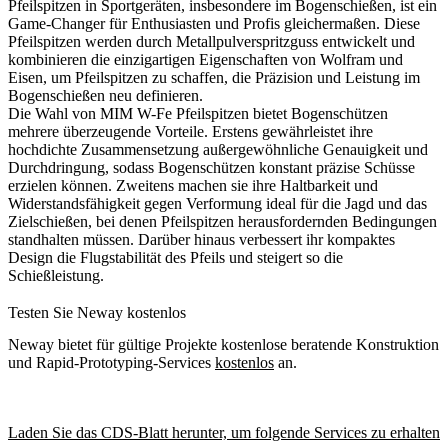
Pfeilspitzen in Sportgeräten, insbesondere im Bogenschießen, ist ein
Game-Changer für Enthusiasten und Profis gleichermaßen. Diese
Pfeilspitzen werden durch Metallpulverspritzguss entwickelt und
kombinieren die einzigartigen Eigenschaften von Wolfram und
Eisen, um Pfeilspitzen zu schaffen, die Präzision und Leistung im
Bogenschießen neu definieren.
Die Wahl von MIM W-Fe Pfeilspitzen bietet Bogenschützen
mehrere überzeugende Vorteile. Erstens gewährleistet ihre
hochdichte Zusammensetzung außergewöhnliche Genauigkeit und
Durchdringung, sodass Bogenschützen konstant präzise Schüsse
erzielen können. Zweitens machen sie ihre Haltbarkeit und
Widerstandsfähigkeit gegen Verformung ideal für die Jagd und das
Zielschießen, bei denen Pfeilspitzen herausfordernden Bedingungen
standhalten müssen. Darüber hinaus verbessert ihr kompaktes
Design die Flugstabilität des Pfeils und steigert so die
Schießleistung.
Testen Sie Neway kostenlos
Neway bietet für gültige Projekte kostenlose beratende Konstruktion
und Rapid-Prototyping-Services
kostenlos
an.
Laden Sie das CDS-Blatt herunter, um folgende Services zu erhalten: