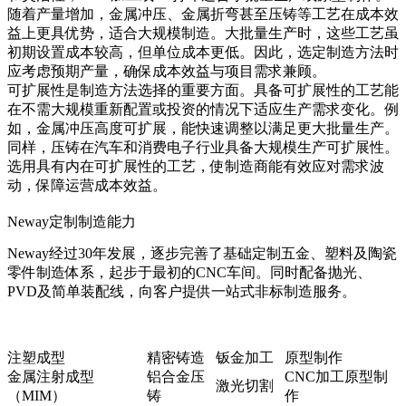
随着产量增加，金属冲压、金属折弯甚至压铸等工艺在成本效
益上更具优势，适合大规模制造。大批量生产时，这些工艺虽
初期设置成本较高，但单位成本更低。因此，选定制造方法时
应考虑预期产量，确保成本效益与项目需求兼顾。
可扩展性是制造方法选择的重要方面。具备可扩展性的工艺能
在不需大规模重新配置或投资的情况下适应生产需求变化。例
如，金属冲压高度可扩展，能快速调整以满足更大批量生产。
同样，压铸在汽车和消费电子行业具备大规模生产可扩展性。
选用具有内在可扩展性的工艺，使制造商能有效应对需求波
动，保障运营成本效益。
Neway定制制造能力
Neway经过30年发展，逐步完善了基础定制五金、塑料及陶瓷
零件制造体系，起步于最初的CNC车间。同时配备抛光、
PVD及简单装配线，向客户提供一站式非标制造服务。
注塑成型
精密铸造
钣金加工
原型制作
金属注射成型
铝合金压
CNC加工原型制
激光切割
（MIM）
铸
作