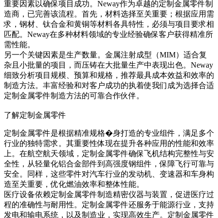
重要因素以确保项目成功。Neway作为卓越的定制金属零件制
造商，已完善该流程。首先，材料选择至关重要；根据应用需
求，钢材、钛合金和黄铜等材料各具特性，必须与项目要求相
匹配。Neway在多种材料领域的专业经验确保客户获得精准所
需性能。
另一个关键因素是生产数量。金属注射成型（MIM）适合复
杂且小批量的项目，而压铸在大批量生产中表现出色。Neway
细致分析项目规模、预算和规格，推荐最具成本效益和效率的
制造方法。丰富经验和对客户成功的执着使我们成为选择合适
定制金属零件制造方法的可靠合作伙伴。
了解定制金属零件
定制金属零件是根据精准规格�身打造的专业组件，满足多个
行业的独特需求。其重要性体现在提升各种应用的性能和效率
上。在航空航天领域，定制金属零件确保飞机结构完整性与安
全性，从轻量化铝合金部件到高强度钢组件，保障飞行可靠与
安全。同样，这些零件对汽车行业的发动机、变速器和车身构
造至关重要，优化燃油效率和整体性能。
医疗设备依赖定制金属零件制造精密仪器与装置，促进医疗过
程的准确性与耐用性。定制金属零件还服务于能源行业，支持
发电和输电系统，以及制造业，实现高效生产。定制金属零件