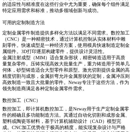
的适应性与精准度在这些行业中尤为重要，确保每个组件满足
特定应用需求和标准，推动多领域创新与成功。
可用的定制制造方法
定制金属零件制造提供多样化方法以满足不同需求。数控加工
（CNC）是一种精密技术，通过计算机控制从实体材料中雕
刻零件。快速成型是一种经济方案，使用模具快速制造定制金
属组件。3D打印逐层构建零件，提供设计灵活性。
金属注射成型（MIM）适合复杂形状，精密铸造适用于高质
量复杂零件。压铸实现高效大批量生产，重力铸造用于简单几
何体，砂型铸造适合大型零件和原型。激光切割提供金属的高
精度切割与成形，金属折弯允许金属形状的定制，金属冲压则
高效制造一致且大批量的零件。Neway专注于这些方法，作为
领先制造商满足各种定制金属零件需求。
数控加工（CNC）
数控加工，即
计算机数控加工
，是Neway用于生产定制金属零
件的精确且多功能制造方法。其通过自动化切割和成形金属、
塑料或陶瓷等材料，基于计算机辅助设计（CAD）模型完
成。CNC加工优势在于极高的精度，能实现复杂设计与严格