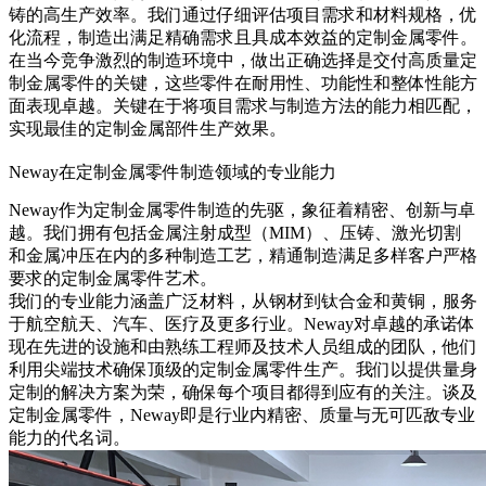
铸的高生产效率。我们通过仔细评估项目需求和材料规格，优
化流程，制造出满足精确需求且具成本效益的定制金属零件。
在当今竞争激烈的制造环境中，做出正确选择是交付高质量定
制金属零件的关键，这些零件在耐用性、功能性和整体性能方
面表现卓越。关键在于将项目需求与制造方法的能力相匹配，
实现最佳的定制金属部件生产效果。
Neway在定制金属零件制造领域的专业能力
Neway作为定制金属零件制造的先驱，象征着精密、创新与卓
越。我们拥有包括
金属注射成型（MIM）
、
压铸
、
激光切割
和
金属冲压
在内的多种制造工艺，精通制造满足多样客户严格
要求的定制金属零件艺术。
我们的专业能力涵盖广泛材料，从钢材到钛合金和黄铜，服务
于航空航天、汽车、医疗及更多行业。Neway对卓越的承诺体
现在先进的设施和由熟练工程师及技术人员组成的团队，他们
利用尖端技术确保顶级的定制金属零件生产。我们以提供量身
定制的解决方案为荣，确保每个项目都得到应有的关注。谈及
定制金属零件，Neway即是行业内精密、质量与无可匹敌专业
能力的代名词。