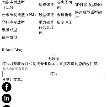
陶瓷注射成型
等离子切
熔模铸造
3D打印原型制作
（CIM）
割
快速成型原型制
粉末压制成型（PM）
砂型铸造
金属折弯
作
塑料注塑成型
重力铸造
钣金冲压
锌合金压
覆膜成型
铸
嵌件成型
Related Blogs
无数据
订阅以获取设计和制造专业提示，直接发送到您的收件箱。
订阅
分享此文章: