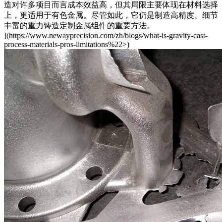
造对许多项目而言成本效益高，但其局限主要体现在材料选择
上，更适用于有色金属。尽管如此，它仍是制造高精度、细节
丰富的
重力铸造定制金属组件
的重要方法。
](https://www.newayprecision.com/zh/blogs/what-is-gravity-cast-
process-materials-pros-limitations%22>)