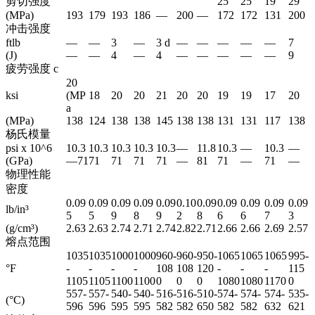
剪切强度
25
25
19
29
(MPa)
193
179
193
186
—
200
—
172
172
131
200
冲击强度
ftlb
—
—
3
—
3 d
—
—
—
—
—
7
(J)
—
—
4
—
4
—
—
—
—
—
9
疲劳强度 c
20
ksi
(MP
18
20
20
21
20
20
19
19
17
20
a
(MPa)
138
124
138
138
145
138
138
131
131
117
138
杨氏模量
psi x 10^6
10.3
10.3
10.3
10.3
10.3
—
11.8
10.3
—
10.3
—
(GPa)
—71
71
71
71
71
—
81
71
—
71
—
物理性能
密度
0.09
0.09
0.09
0.09
0.09
0.10
0.09
0.09
0.09
0.09
0.09
lb/in³
5
5
9
8
9
2
8
6
6
7
3
(g/cm³)
2.63
2.63
2.74
2.71
2.74
2.82
2.71
2.66
2.66
2.69
2.57
熔点范围
1035
1035
1000
1000
960-
960-
950-
1065
1065
1065
995-
°F
-
-
-
-
108
108
120
-
-
-
115
1105
1105
1100
1100
0
0
0
1080
1080
1170
0
557-
557-
540-
540-
516-
516-
510-
574-
574-
574-
535-
(°C)
596
596
595
595
582
582
650
582
582
632
621