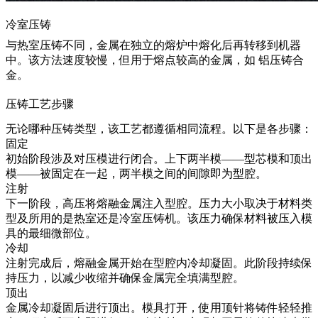
冷室压铸
与热室压铸不同，金属在独立的熔炉中熔化后再转移到机器
中。该方法速度较慢，但用于熔点较高的金属，如
铝压铸合
金
。
压铸工艺步骤
无论哪种压铸类型，该工艺都遵循相同流程。以下是各步骤：
固定
初始阶段涉及对压模进行闭合。上下两半模——型芯模和顶出
模——被固定在一起，两半模之间的间隙即为型腔。
注射
下一阶段，高压将熔融金属注入型腔。压力大小取决于材料类
型及所用的是热室还是冷室压铸机。该压力确保材料被压入模
具的最细微部位。
冷却
注射完成后，熔融金属开始在型腔内冷却凝固。此阶段持续保
持压力，以减少收缩并确保金属完全填满型腔。
顶出
金属冷却凝固后进行顶出。模具打开，使用顶针将铸件轻轻推