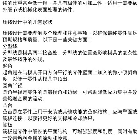
镁的比重甚至低于铝，并具有极佳的可加工性，适用于需要额
外细节或机械化表面处理的铸件。
压铸设计中的几何形状
压铸设计需要理解多个原理和注意事项，以确保最终零件满足
预期规格和质量。以下是一些关键方面：
分型线
分型线是模具两半接合处。分型线的位置会影响模具的复杂性
及最终铸件的外观。
起角
起角是在与模具开口方向平行的零件壁面上加入的微小倾斜角
度，以便于零件从模具中顶出。
圆角半径
圆角半径是零件的圆滑拐角和边缘，可帮助降低应力集中并改
善熔融金属的流动。
凸台
凸台是在零件上用于安装或其他功能的凸起结构，应与壁面或
筋板连接，以获得更好的支撑和冷却效果。
筋板
筋板是零件中细长的平面结构，可增强强度和刚度，同时有助
于改善熔融金属的流动和冷却。