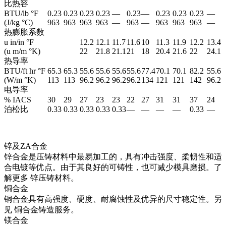
比热容
BTU/lb °F
0.23
0.23
0.23
0.23
—
0.23
—
0.23
0.23
0.23
—
(J/kg °C)
963
963
963
963
—
963
—
963
963
963
—
热膨胀系数
u in/in °F
12.2
12.1
11.7
11.6
10
11.3
11.9
12.2
13.4
(u m/m °K)
22
21.8
21.1
21
18
20.4
21.6
22
24.1
热导率
BTU/ft hr °F
65.3
65.3
55.6
55.6
55.6
55.6
77.4
70.1
70.1
82.2
55.6
(W/m °K)
113
113
96.2
96.2
96.2
96.2
134
121
121
142
96.2
电导率
% IACS
30
29
27
23
23
22
27
31
31
37
24
泊松比
0.33
0.33
0.33
0.33
0.33
—
—
—
—
0.33
—
锌及ZA合金
锌合金是压铸材料中最易加工的，具有冲击强度、柔韧性和适
合电镀等优点。由于其良好的可铸性，也可减少模具磨损。了
解更多
锌压铸材料
。
铜合金
铜合金具有高强度、硬度、耐腐蚀性及优异的尺寸稳定性。另
见
铜合金铸造服务
。
镁合金