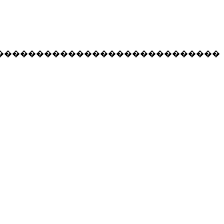
����������������������������