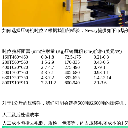
如何选择压铸机吨位？根据我们的经验，Neway提供如下市场
吨位
拉杆距离 (mm)
注射量 (Kg)
压铸面积 (cm²)
价格 (美元/次)
160T
460*460
0.8-1.8
72.5-175
0.21-0.3
280T
560*560
1.5-2.9
170-335
0.43-0.5
400T
620*620
2.7-4.7
275-490
0.79-1
500T
760*760
4.3-7.1
405-680
0.93-1.1
630T
750*750
4.3-7.2
395-655
1.42-2.14
800T
910*910
7.2-11.2
600-940
2.1-3.6
对于1公斤的压铸件，我们可能会选择500吨或600吨的压铸机
人工及后处理成本
人工成本包括去毛刺、质检、包装等，约占压铸毛坯成本的1.5