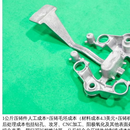
1公斤压铸件人工成本=压铸毛坯成本（材料成本4.3美元+压铸机成本
后处理成本包括钻孔、攻牙、CNC加工、阳极氧化及其他表面