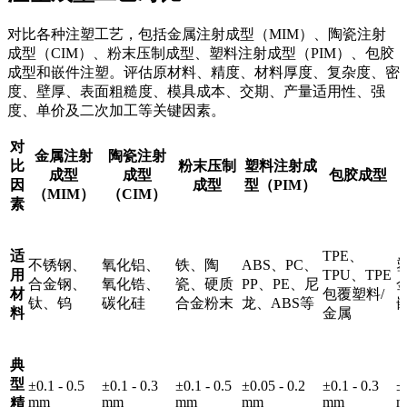
对比各种注塑工艺，包括金属注射成型（MIM）、陶瓷注射
成型（CIM）、粉末压制成型、塑料注射成型（PIM）、包胶
成型和嵌件注塑。评估原材料、精度、材料厚度、复杂度、密
度、壁厚、表面粗糙度、模具成本、交期、产量适用性、强
度、单价及二次加工等关键因素。
对
金属注射
陶瓷注射
比
粉末压制
塑料注射成
成型
成型
包胶成型
因
成型
型（PIM）
（MIM）
（CIM）
素
适
TPE、
不锈钢、
氧化铝、
铁、陶
ABS、PC、
用
TPU、TPE
合金钢、
氧化锆、
瓷、硬质
PP、PE、尼
材
包覆塑料/
钛、钨
碳化硅
合金粉末
龙、ABS等
料
金属
典
型
±0.1 - 0.5
±0.1 - 0.3
±0.1 - 0.5
±0.05 - 0.2
±0.1 - 0.3
±
mm
mm
mm
mm
mm
m
精