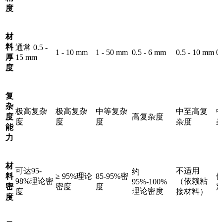
度
材
料
通常 0.5 -
1 - 10 mm
1 - 50 mm
0.5 - 6 mm
0.5 - 10 mm
0
厚
15 mm
度
复
杂
极高复杂
极高复杂
中等复杂
中至高复
度
高复杂度
度
度
度
杂度
能
力
材
可达95-
不适用
约
料
≥ 95%理论
85-95%密
98%理论密
（依赖粘
95%-100%
密
密度
度
理论密度
度
接材料）
度