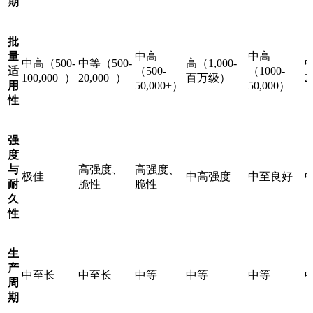
期
批
量
中高
中高
中高（500-
中等（500-
高（1,000-
中
适
（500-
（1000-
100,000+）
20,000+）
百万级）
2
用
50,000+）
50,000）
性
强
度
与
高强度、
高强度、
极佳
中高强度
中至良好
耐
脆性
脆性
久
性
生
产
中至长
中至长
中等
中等
中等
周
期