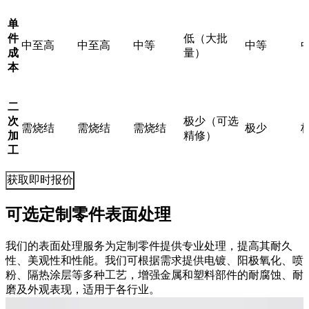
单
件
低（大批
中至高
中至高
中等
中等
成
量）
本
二
次
极少（可选
需烧结
需烧结
需烧结
极少
加
精修）
工
获取即时报价
可选定制零件表面处理
我们的表面处理服务为定制零件提供专业处理，提高其耐久
性、美观性和性能。我们可根据需求提供电镀、阳极氧化、喷
粉、隔热涂层等多种工艺，增强金属和塑料部件的耐腐蚀、耐
磨及外观表现，适用于各行业。