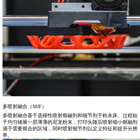
多喷射融合（MJF）
多喷射融合基于选择性喷射熔融剂和细节剂于粉末床。过程始
于均匀铺展一层薄薄的尼龙粉末，打印头随后喷射细小熔融剂
滴于需要熔合的区域，同时喷射细节剂以定义特征和提升分辨
率。