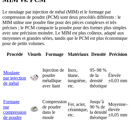
Le moulage par injection de métal (MIM) et le formage par
compression de poudre (PCM) sont deux procédés différents : le
MIM utilise une poudre fine pour des pièces complexes et très
précises ; le PCM compacte la poudre pour des formes plus simples
avec une précision moindre. Le MIM est plus coûteux, adapté aux
moyennes et grandes séries, tandis que le PCM est plus économique
pour de petits volumes.
Procédé
Visuels
Formage
Matériaux
Densité
Précision
Injection de
Inox,
95–98 %
Moulage
poudre
titane,
de la
Élevée
par injection
métallique
tungstène,
densité
±0,03 mm
de métal
avec liant
etc.
théorique
Formage
Compression
Jusqu’à
Fer, acier,
Moyenne–
par
de poudre
90 % de
céramique,
élevée
I
compression
dans le
la densité
etc.
±0,05 mm
de poudre
moule
théorique