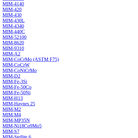
MIM-4140
MIM-420
MIM-430
MIM-430L
MIM-4340
MIM-440C
MIM-52100
MIM-8620
MIM-9310
MIM-A2
MIM-CoCrMo (ASTM F75)
MIM-CoCrW
MIM-CoNiCrMo
MIM-D2
MIM-Fe-3Si
MIM-Fe-50Co
MIM-Fe-50Ni
MIM-H13
MIM-Haynes 25
MIM-M2
MIM-M4
MIM-MP35N
MIM-Ni18Co9Mo5
MIM-S7
MIM-Stellite 6