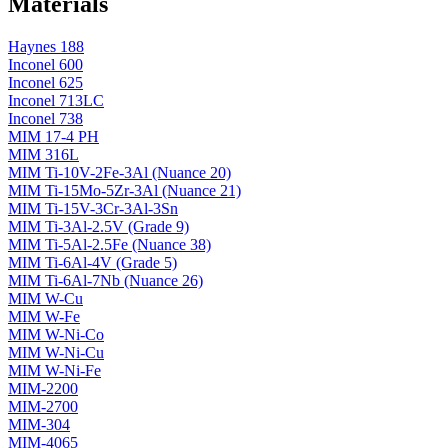
Materials
Haynes 188
Inconel 600
Inconel 625
Inconel 713LC
Inconel 738
MIM 17-4 PH
MIM 316L
MIM Ti-10V-2Fe-3Al (Nuance 20)
MIM Ti-15Mo-5Zr-3Al (Nuance 21)
MIM Ti-15V-3Cr-3Al-3Sn
MIM Ti-3Al-2.5V (Grade 9)
MIM Ti-5Al-2.5Fe (Nuance 38)
MIM Ti-6Al-4V (Grade 5)
MIM Ti-6Al-7Nb (Nuance 26)
MIM W-Cu
MIM W-Fe
MIM W-Ni-Co
MIM W-Ni-Cu
MIM W-Ni-Fe
MIM-2200
MIM-2700
MIM-304
MIM-4065