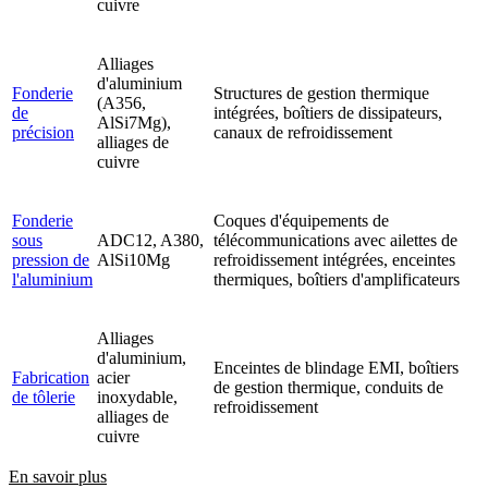
cuivre
Alliages
d'aluminium
Fonderie
Structures de gestion thermique
(A356,
de
intégrées, boîtiers de dissipateurs,
AlSi7Mg),
précision
canaux de refroidissement
alliages de
cuivre
Fonderie
Coques d'équipements de
sous
ADC12, A380,
télécommunications avec ailettes de
pression de
AlSi10Mg
refroidissement intégrées, enceintes
l'aluminium
thermiques, boîtiers d'amplificateurs
Alliages
d'aluminium,
Enceintes de blindage EMI, boîtiers
Fabrication
acier
de gestion thermique, conduits de
de tôlerie
inoxydable,
refroidissement
alliages de
cuivre
En savoir plus