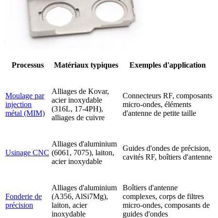
Processus
Matériaux typiques
Exemples d'application
Alliages de Kovar,
Moulage par
Connecteurs RF, composants
acier inoxydable
injection
micro-ondes, éléments
(316L, 17-4PH),
métal (MIM)
d'antenne de petite taille
alliages de cuivre
Alliages d'aluminium
Guides d'ondes de précision,
Usinage CNC
(6061, 7075), laiton,
cavités RF, boîtiers d'antenne
acier inoxydable
Alliages d'aluminium
Boîtiers d'antenne
Fonderie de
(A356, AlSi7Mg),
complexes, corps de filtres
précision
laiton, acier
micro-ondes, composants de
inoxydable
guides d'ondes