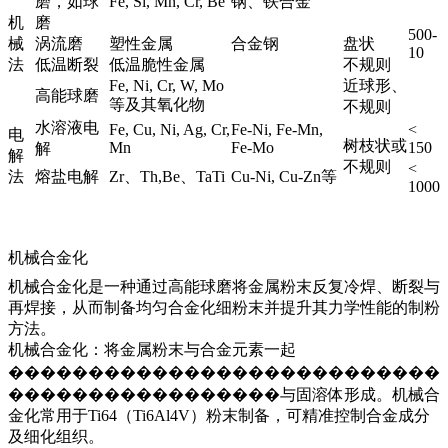
磨，如球
Fe, Si, Mn, Cr, Be
钢、铁合金
机
磨
500-
械
涡流磨
塑性金属
合金钢
盘状
10
法
低温断裂
低温脆性金属
不规则
Fe, Ni, Cr, W, Mo
近球形、
高能球磨
等及其氧化物
不规则
水溶液电
Fe, Cu, Ni, Ag, Cr,
Fe-Ni, Fe-Mn,
<
电
树枝状或
Mn
Fe-Mo
150
解
解
不规则
<
法
熔盐电解
Zr、Th,Be、TaTi
Cu-Ni, Cu-Zn等
1000
机械合金化
机械合金化是一种通过高能球磨将金属粉末反复冷焊、断裂与
再焊接，从而制备均匀合金化细粉末并提升其力学性能的制粉
方法。
机械合金化：将金属粉末与合金元素一起
���������������������������
�����������������与固溶体形成。机械合
金化常用于Ti64（Ti6Al4V）粉末制备，可精准控制合金成分
及细化组织。