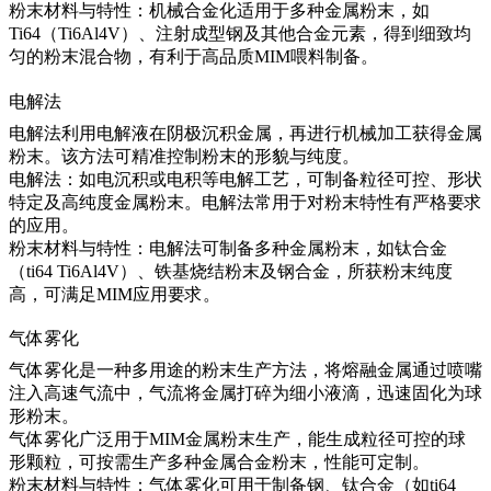
粉末材料与特性：机械合金化适用于多种金属粉末，如
Ti64（Ti6Al4V）、注射成型钢及其他合金元素，得到细致均
匀的粉末混合物，有利于高品质MIM喂料制备。
电解法
电解法利用电解液在阴极沉积金属，再进行机械加工获得金属
粉末。该方法可精准控制粉末的形貌与纯度。
电解法：如电沉积或电积等电解工艺，可制备粒径可控、形状
特定及高纯度金属粉末。电解法常用于对粉末特性有严格要求
的应用。
粉末材料与特性：电解法可制备多种金属粉末，如钛合金
（ti64 Ti6Al4V）、铁基烧结粉末及钢合金，所获粉末纯度
高，可满足MIM应用要求。
气体雾化
气体雾化是一种多用途的粉末生产方法，将熔融金属通过喷嘴
注入高速气流中，气流将金属打碎为细小液滴，迅速固化为球
形粉末。
气体雾化广泛用于MIM金属粉末生产，能生成粒径可控的球
形颗粒，可按需生产多种金属合金粉末，性能可定制。
粉末材料与特性：气体雾化可用于制备钢、钛合金（如ti64