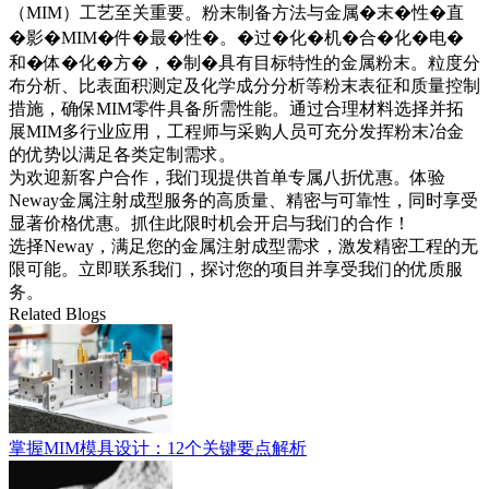
（MIM）工艺至关重要。粉末制备方法与金属�末�性�直
�影�MIM�件�最�性�。�过�化�机�合�化�电�
和�体�化�方�，�制�具有目标特性的金属粉末。粒度分
布分析、比表面积测定及化学成分分析等粉末表征和质量控制
措施，确保MIM零件具备所需性能。通过合理材料选择并拓
展MIM多行业应用，工程师与采购人员可充分发挥粉末冶金
的优势以满足各类定制需求。
为欢迎新客户合作，我们现提供首单专属八折优惠。体验
Neway金属注射成型服务的高质量、精密与可靠性，同时享受
显著价格优惠。抓住此限时机会开启与我们的合作！
选择Neway，满足您的金属注射成型需求，激发精密工程的无
限可能。
立即联系我们
，探讨您的项目并享受我们的优质服
务。
Related Blogs
掌握MIM模具设计：12个关键要点解析