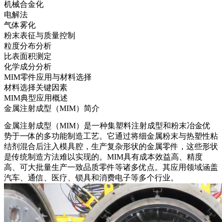
机械合金化
电解法
气体雾化
粉末表征与质量控制
粒度分布分析
比表面积测定
化学成分分析
MIM零件应用与材料选择
材料选择关键因素
MIM典型应用概述
金属注射成型（MIM）简介
金属注射成型（MIM）
是一种集
塑料注射成型
和
粉末冶金
优
势于一体的多功能制造工艺。它通过将细金属粉末与热塑性粘
结剂混合后注入模具腔，生产复杂形状的金属零件，这些形状
是传统制造方法难以实现的。MIM具有成本效益高、精度
高、可大批量生产一致品质零件等诸多优点。其应用领域涵盖
汽车
、
通信
、
医疗
、
锁具
和
消费电子
等多个行业。