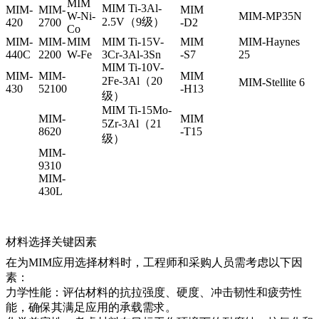
MIM
MIM Ti-3Al-
MIM-
MIM-
MIM
W-Ni-
MIM-MP35N
2.5V（9级）
420
2700
-D2
Co
MIM-
MIM-
MIM
MIM Ti-15V-
MIM
MIM-Haynes
440C
2200
W-Fe
3Cr-3Al-3Sn
-S7
25
MIM Ti-10V-
MIM-
MIM-
MIM
2Fe-3Al（20
MIM-Stellite 6
430
52100
-H13
级）
MIM Ti-15Mo-
MIM-
MIM
5Zr-3Al（21
8620
-T15
级）
MIM-
9310
MIM-
430L
材料选择关键因素
在为MIM应用选择材料时，工程师和采购人员需考虑以下因
素：
力学性能：评估材料的抗拉强度、硬度、冲击韧性和疲劳性
能，确保其满足应用的承载需求。