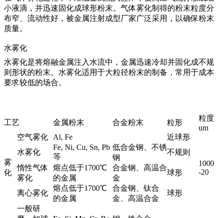
小液滴，并迅速固化成球形粉末。气体雾化制得的粉末粒度分
布窄、流动性好，被金属注射成型厂家广泛采用，以确保粉末
质量。
水雾化
水雾化是将熔融金属注入水流中，金属迅速冷却并固化成不规
则形状的粉末。水雾化适用于大粒径粉末的制备，常用于成本
要求较低的场合。
粒度
工艺
金属粉末
合金粉末
粒形
um
空气雾化
Al, Fe
近球形
Fe, Ni, Cu, Sn, Pb
低合金钢、不锈
水雾化
不规则
等
钢
雾
1000
惰性气体
熔点低于1700℃
合金钢、高温合
-20
化
球形
雾化
的金属
金
熔点低于1700℃
合金钢、钛合
离心雾化
球形
的金属
金、高温合金
一般研