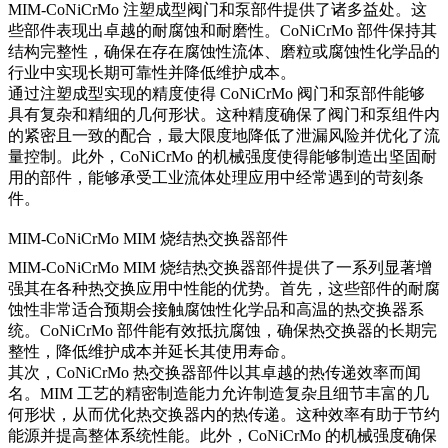
MIM-CoNiCrMo 注塑成型阀门和泵部件提供了诸多益处。这
些部件表现出卓越的耐腐蚀和耐磨性。CoNiCrMo 部件保持其
结构完整性，确保在存在腐蚀性流体、磨粒或腐蚀性化学品的
行业中实现长期可靠性并降低维护成本。
通过注塑成型实现的精度使得 CoNiCrMo 阀门和泵部件能够
具有复杂和精细的几何形状。这种精度确保了阀门和泵组件内
的紧密且一致的配合，最大限度地降低了泄漏风险并优化了流
量控制。此外，CoNiCrMo 的机械强度使得能够制造出坚固耐
用的部件，能够承受工业流体处理应用中经常遇到的苛刻条
件。
MIM-CoNiCrMo MIM 烧结热交换器部件
MIM-CoNiCrMo MIM 烧结热交换器部件提供了一系列显著增
强其在各种热交换应用中性能的优势。首先，这些部件的耐腐
蚀性非常适合预期会接触腐蚀性化学品和高温的热交换器系
统。CoNiCrMo 部件能有效抵抗腐蚀，确保热交换器的长期完
整性，降低维护成本并延长其使用寿命。
其次，CoNiCrMo 热交换器部件以其卓越的热传递效率而闻
名。MIM 工艺的精密制造能力允许制造复杂且细节丰富的几
何形状，从而优化热交换器内的热传递。这种效率有助于节约
能源并提高整体系统性能。此外，CoNiCrMo 的机械强度确保