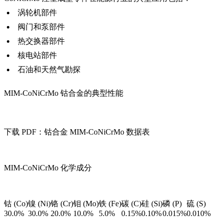
涡轮机部件
阀门和泵部件
热交换器部件
核电站部件
石油和天然气勘探
MIM-CoNiCrMo 钴合金的典型性能
下载 PDF：钴合金 MIM-CoNiCrMo 数据表
MIM-CoNiCrMo 化学成分
钴 (Co)
镍 (Ni)
铬 (Cr)
钼 (Mo)
铁 (Fe)
碳 (C)
硅 (Si)
磷 (P)
硫 (S)
30.0%
30.0%
20.0%
10.0%
5.0%
0.15%
0.10%
0.015%
0.010%