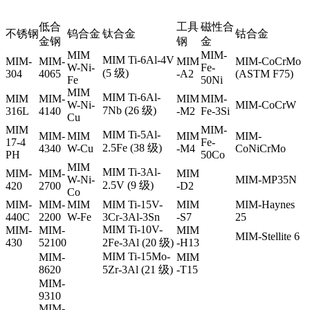
低合
工具
磁性合
不锈钢
钨合金
钛合金
钴合金
金钢
钢
金
MIM
MIM-
MIM Ti-6Al-4V
MIM-
MIM-
MIM
MIM-CoCrMo
W-Ni-
Fe-
(5 级)
304
4065
-A2
(ASTM F75)
Fe
50Ni
MIM
MIM Ti-6Al-
MIM
MIM-
MIM
MIM-
W-Ni-
MIM-CoCrW
7Nb (26 级)
316L
4140
-M2
Fe-3Si
Cu
MIM
MIM-
MIM Ti-5Al-
MIM-
MIM
MIM
MIM-
17-4
Fe-
2.5Fe (38 级)
4340
W-Cu
-M4
CoNiCrMo
PH
50Co
MIM
MIM Ti-3Al-
MIM-
MIM-
MIM
W-Ni-
MIM-MP35N
2.5V (9 级)
420
2700
-D2
Co
MIM-
MIM-
MIM
MIM Ti-15V-
MIM
MIM-Haynes
440C
2200
W-Fe
3Cr-3Al-3Sn
-S7
25
MIM Ti-10V-
MIM-
MIM-
MIM
MIM-Stellite 6
430
52100
2Fe-3Al (20 级)
-H13
MIM Ti-15Mo-
MIM-
MIM
8620
5Zr-3Al (21 级)
-T15
MIM-
9310
MIM-