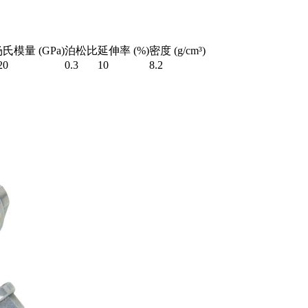
氏模量 (GPa)
泊松比
延伸率 (%)
密度 (g/cm³)
20
0.3
10
8.2