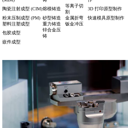
等离子切
陶瓷注射成型 (CIM)
熔模铸造
3D 打印原型制作
割
粉末压制成型 (PM)
砂型铸造
金属折弯
快速模具原型制作
塑料注塑成型
重力铸造
钣金冲压
锌合金压
包胶成型
铸
嵌件成型