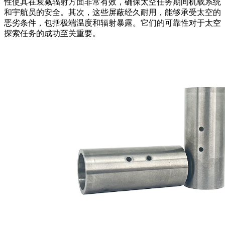
性使其在衰减辐射方面非常有效，确保太空任务期间机载系统
和宇航员的安全。其次，这些屏蔽经久耐用，能够承受太空的
恶劣条件，包括极端温度和辐射暴露。它们的可靠性对于太空
探索任务的成功至关重要。