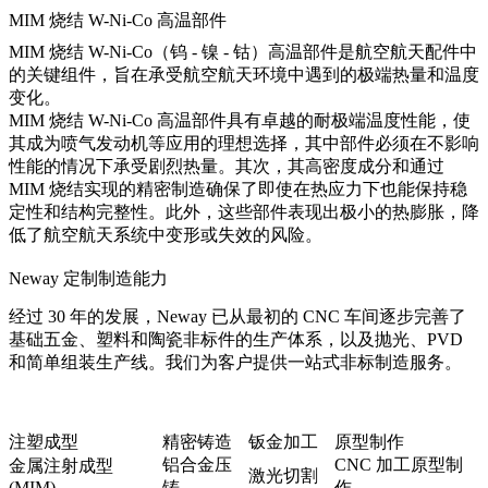
MIM 烧结 W-Ni-Co 高温部件
MIM 烧结 W-Ni-Co（钨 - 镍 - 钴）高温部件是航空航天配件中
的关键组件，旨在承受航空航天环境中遇到的极端热量和温度
变化。
MIM 烧结 W-Ni-Co 高温部件具有卓越的耐极端温度性能，使
其成为喷气发动机等应用的理想选择，其中部件必须在不影响
性能的情况下承受剧烈热量。其次，其高密度成分和通过
MIM 烧结实现的精密制造确保了即使在热应力下也能保持稳
定性和结构完整性。此外，这些部件表现出极小的热膨胀，降
低了航空航天系统中变形或失效的风险。
Neway 定制制造能力
经过 30 年的发展，Neway 已从最初的 CNC 车间逐步完善了
基础五金、塑料和陶瓷非标件的生产体系，以及抛光、PVD
和简单组装生产线。我们为客户提供一站式非标制造服务。
注塑成型
精密铸造
钣金加工
原型制作
铝合金压
CNC 加工原型制
金属注射成型
激光切割
(MIM)
铸
作