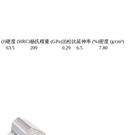
J)
硬度 (HRC)
杨氏模量 (GPa)
泊松比
延伸率 (%)
密度 (g/cm³)
63.5
209
0.29
6.5
7.80