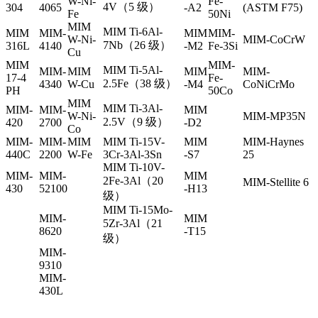
W-Ni-
Fe-
4V（5 级）
304
4065
-A2
(ASTM F75)
Fe
50Ni
MIM
MIM Ti-6Al-
MIM
MIM-
MIM
MIM-
W-Ni-
MIM-CoCrW
7Nb（26 级）
316L
4140
-M2
Fe-3Si
Cu
MIM
MIM-
MIM Ti-5Al-
MIM-
MIM
MIM
MIM-
17-4
Fe-
2.5Fe（38 级）
4340
W-Cu
-M4
CoNiCrMo
PH
50Co
MIM
MIM Ti-3Al-
MIM-
MIM-
MIM
W-Ni-
MIM-MP35N
2.5V（9 级）
420
2700
-D2
Co
MIM-
MIM-
MIM
MIM Ti-15V-
MIM
MIM-Haynes
440C
2200
W-Fe
3Cr-3Al-3Sn
-S7
25
MIM Ti-10V-
MIM-
MIM-
MIM
2Fe-3Al（20
MIM-Stellite 6
430
52100
-H13
级）
MIM Ti-15Mo-
MIM-
MIM
5Zr-3Al（21
8620
-T15
级）
MIM-
9310
MIM-
430L