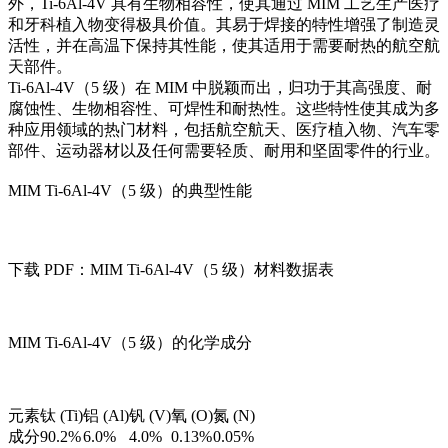
外，Ti-6Al-4V 具有生物相容性，使其通过 MIM 工艺生产医疗
和牙科植入物变得极具价值。其易于焊接的特性增强了制造灵
活性，并在高温下保持其性能，使其适用于需要耐热的航空航
天部件。
Ti-6Al-4V（5 级）在 MIM 中脱颖而出，归功于其高强度、耐
腐蚀性、生物相容性、可焊性和耐热性。这些特性使其成为多
种应用领域的热门材料，包括航空航天、医疗植入物、汽车零
部件、运动器材以及任何需要轻质、耐用和坚固零件的行业。
MIM Ti-6Al-4V（5 级）的典型性能
下载 PDF：MIM Ti-6Al-4V（5 级）材料数据表
MIM Ti-6Al-4V（5 级）的化学成分
元素
钛 (Ti)
铝 (Al)
钒 (V)
氧 (O)
氮 (N)
成分
90.2%
6.0%
4.0%
0.13%
0.05%