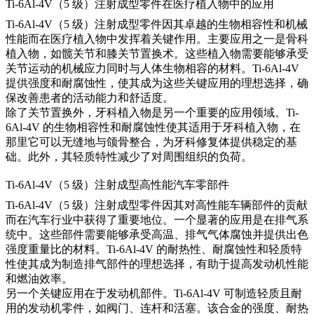
Ti-6Al-4V（5 级）注射成型零件在医疗植入物中的应用
Ti-6Al-4V（5 级）注射成型零件因其卓越的生物相容性和机械
性能而在医疗植入物中发挥着关键作用。主要应用之一是骨科
植入物，如髋关节和膝关节置换术。这些植入物需要能够承受
关节运动的机械应力同时与人体生物相容的材料。Ti-6Al-4V
提供强度和耐腐蚀性，使其成为这些关键应用的理想选择，确
保改善患者的活动能力和舒适度。
除了关节置换外，牙科植入物是另一个重要的应用领域。Ti-
6Al-4V 的生物相容性和耐腐蚀性使其适用于牙科植入物，在
那里它可以无缝地与颌骨整合，为牙科修复体提供稳定的基
础。此外，其轻质特性减少了对周围组织的负荷。
Ti-6Al-4V（5 级）注射成型高性能汽车零部件
Ti-6Al-4V（5 级）注射成型零件因其对高性能车辆部件的贡献
而在汽车行业中获得了重要地位。一个显著的应用是在排气系
统中。这些部件需要能够承受高温、排气气体腐蚀并提供出色
强度重量比的材料。Ti-6Al-4V 的耐热性、耐腐蚀性和轻质特
性使其成为制造排气部件的理想选择，有助于提高发动机性能
和燃油效率。
另一个关键应用在于发动机部件。Ti-6Al-4V 可制造轻质且耐
用的发动机零件，如阀门、连杆和活塞。该合金的强度、耐热