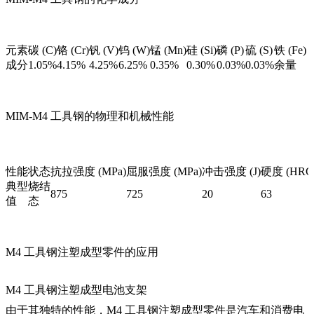
元素
碳 (C)
铬 (Cr)
钒 (V)
钨 (W)
锰 (Mn)
硅 (Si)
磷 (P)
硫 (S)
铁 (Fe)
成分
1.05%
4.15%
4.25%
6.25%
0.35%
0.30%
0.03%
0.03%
余量
MIM-M4 工具钢的物理和机械性能
性能
状态
抗拉强度 (MPa)
屈服强度 (MPa)
冲击强度 (J)
硬度 (HRC
典型
烧结
875
725
20
63
值
态
M4 工具钢注塑成型零件的应用
M4 工具钢注塑成型电池支架
由于其独特的性能，M4 工具钢注塑成型零件是汽车和消费电