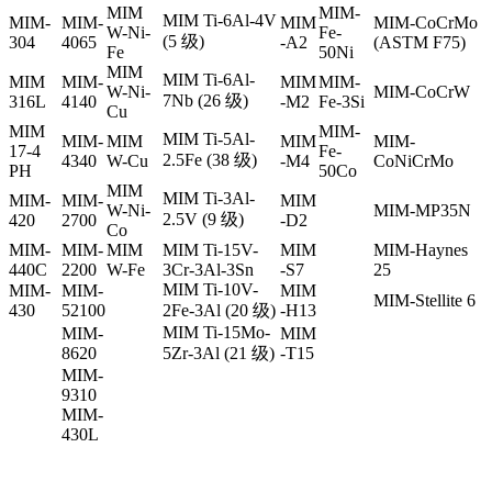
MIM
MIM-
MIM Ti-6Al-4V
MIM-
MIM-
MIM
MIM-CoCrMo
W-Ni-
Fe-
(5 级)
304
4065
-A2
(ASTM F75)
Fe
50Ni
MIM
MIM Ti-6Al-
MIM
MIM-
MIM
MIM-
W-Ni-
MIM-CoCrW
7Nb (26 级)
316L
4140
-M2
Fe-3Si
Cu
MIM
MIM-
MIM Ti-5Al-
MIM-
MIM
MIM
MIM-
17-4
Fe-
2.5Fe (38 级)
4340
W-Cu
-M4
CoNiCrMo
PH
50Co
MIM
MIM Ti-3Al-
MIM-
MIM-
MIM
W-Ni-
MIM-MP35N
2.5V (9 级)
420
2700
-D2
Co
MIM-
MIM-
MIM
MIM Ti-15V-
MIM
MIM-Haynes
440C
2200
W-Fe
3Cr-3Al-3Sn
-S7
25
MIM Ti-10V-
MIM-
MIM-
MIM
MIM-Stellite 6
430
52100
2Fe-3Al (20 级)
-H13
MIM Ti-15Mo-
MIM-
MIM
8620
5Zr-3Al (21 级)
-T15
MIM-
9310
MIM-
430L