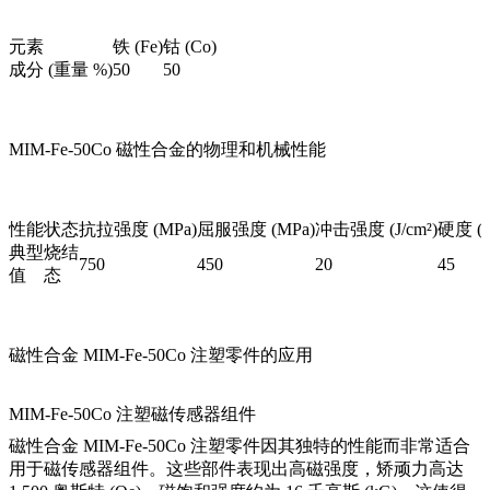
元素
铁 (Fe)
钴 (Co)
成分 (重量 %)
50
50
MIM-Fe-50Co 磁性合金的物理和机械性能
性能
状态
抗拉强度 (MPa)
屈服强度 (MPa)
冲击强度 (J/cm²)
硬度 (
典型
烧结
750
450
20
45
值
态
磁性合金 MIM-Fe-50Co 注塑零件的应用
MIM-Fe-50Co 注塑磁传感器组件
磁性合金 MIM-Fe-50Co 注塑零件因其独特的性能而非常适合
用于磁传感器组件。这些部件表现出高磁强度，矫顽力高达