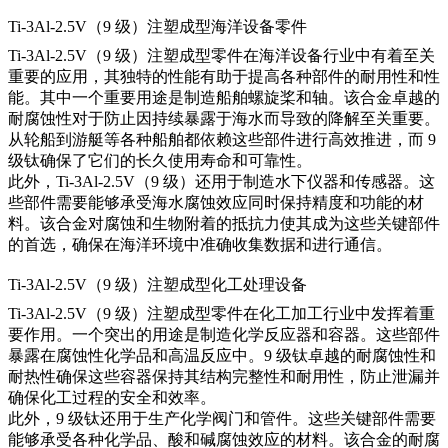
Ti-3Al-2.5V（9 级）注塑成型海洋设备零件
Ti-3Al-2.5V（9 级）注塑成型零件在海洋设备行业中有着至关
重要的应用，其独特的性能有助于提高各种部件的耐用性和性
能。其中一个重要用途是制造船舶螺旋桨和轴。该合金卓越的
耐腐蚀性对于防止因持续暴露于海水而导致的降解至关重要。
从轮船到游艇等各种船舶都依赖这些部件进行高效推进，而 9
级钛确保了它们的长久使用寿命和可靠性。
此外，Ti-3Al-2.5V（9 级）还用于制造水下仪器和传感器。这
些部件需要能够承受海水腐蚀效应同时保持精度和功能的材
料。该合金对腐蚀和生物附着的抵抗力使其成为这些关键部件
的首选，确保在海洋环境中准确收集数据和进行通信。
Ti-3Al-2.5V（9 级）注塑成型化工处理设备
Ti-3Al-2.5V（9 级）注塑成型零件在化工加工行业中发挥着重
要作用。一个突出的用途是制造化学反应器和容器。这些部件
暴露在腐蚀性化学品和高温反应中。9 级钛卓越的耐腐蚀性和
耐热性确保这些容器保持其结构完整性和耐用性，防止泄漏并
确保化工过程的安全和效率。
此外，9 级钛还用于生产化学阀门和管件。这些关键部件需要
能够承受各种化学品、酸和碱腐蚀效应的材料。该合金的耐腐