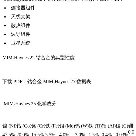
连接器组件
天线支架
散热组件
波导组件
卫星系统
MIM-Haynes 25 钴合金的典型性能
下载 PDF：钴合金 MIM-Haynes 25 数据表
MIM-Haynes 25 化学成分
镍 (Ni)
钴 (Co)
铬 (Cr)
铁 (Fe)
钼 (Mo)
钨 (W)
钛 (Ti)
铝 (Al)
碳 (C)
硼 (
0.0
47.5%
20.0%
15.5%
5.5%
4.0%
3.0%
1.5%
0.4%
0.03%