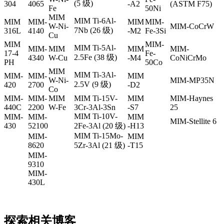
(5 级)
304
4065
-A2
(ASTM F75)
Fe
50Ni
MIM
MIM Ti-6Al-
MIM
MIM-
MIM
MIM-
W-Ni-
MIM-CoCrW
7Nb (26 级)
316L
4140
-M2
Fe-3Si
Cu
MIM
MIM-
MIM Ti-5Al-
MIM-
MIM
MIM
MIM-
17-4
Fe-
2.5Fe (38 级)
4340
W-Cu
-M4
CoNiCrMo
PH
50Co
MIM
MIM Ti-3Al-
MIM-
MIM-
MIM
W-Ni-
MIM-MP35N
2.5V (9 级)
420
2700
-D2
Co
MIM-
MIM-
MIM
MIM Ti-15V-
MIM
MIM-Haynes
440C
2200
W-Fe
3Cr-3Al-3Sn
-S7
25
MIM Ti-10V-
MIM-
MIM-
MIM
MIM-Stellite 6
430
52100
2Fe-3Al (20 级)
-H13
MIM Ti-15Mo-
MIM-
MIM
8620
5Zr-3Al (21 级)
-T15
MIM-
9310
MIM-
430L
探索相关博客