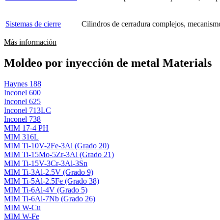
Sistemas de cierre
Cilindros de cerradura complejos, mecanismos
Más información
Moldeo por inyección de metal Materials
Haynes 188
Inconel 600
Inconel 625
Inconel 713LC
Inconel 738
MIM 17-4 PH
MIM 316L
MIM Ti-10V-2Fe-3Al (Grado 20)
MIM Ti-15Mo-5Zr-3Al (Grado 21)
MIM Ti-15V-3Cr-3Al-3Sn
MIM Ti-3Al-2.5V (Grado 9)
MIM Ti-5Al-2.5Fe (Grado 38)
MIM Ti-6Al-4V (Grado 5)
MIM Ti-6Al-7Nb (Grado 26)
MIM W-Cu
MIM W-Fe