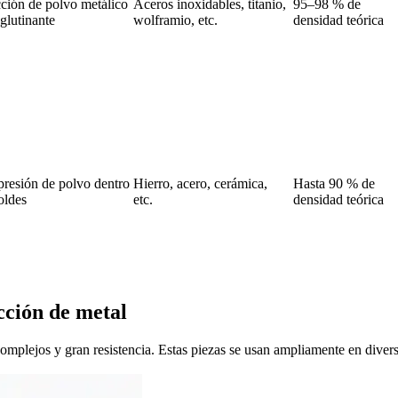
ción de polvo metálico
Aceros inoxidables, titanio,
95–98 % de
glutinante
wolframio, etc.
densidad teórica
resión de polvo dentro
Hierro, acero, cerámica,
Hasta 90 % de
oldes
etc.
densidad teórica
cción de metal
mplejos y gran resistencia. Estas piezas se usan ampliamente en diversas