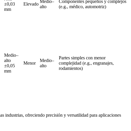
Medio–
Componentes pequeños y complejos
±0,03
Elevado
alto
(e.g., médico, automotriz)
mm
Medio–
Partes simples con menor
alto
Medio–
Menor
complejidad (e.g., engranajes,
±0,05
alto
rodamientos)
mm
 industrias, ofreciendo precisión y versatilidad para aplicaciones