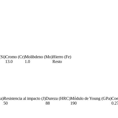
(Si)
Cromo (Cr)
Molibdeno (Mo)
Hierro (Fe)
13.0
1.0
Resto
Pa)
Resistencia al impacto (J)
Dureza (HRC)
Módulo de Young (GPa)
Coe
50
88
190
0.2