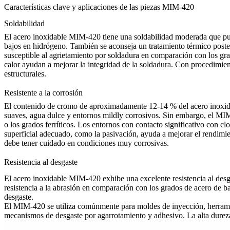
Características clave y aplicaciones de las piezas MIM-420
Soldabilidad
El acero inoxidable MIM-420 tiene una soldabilidad moderada que pu
bajos en hidrógeno. También se aconseja un tratamiento térmico post
susceptible al agrietamiento por soldadura en comparación con los gr
calor ayudan a mejorar la integridad de la soldadura. Con procedimien
estructurales.
Resistente a la corrosión
El contenido de cromo de aproximadamente 12-14 % del acero inoxida
suaves, agua dulce y entornos mildly corrosivos. Sin embargo, el MIM
o los grados ferríticos. Los entornos con contacto significativo con 
superficial adecuado, como la pasivación, ayuda a mejorar el rendimie
debe tener cuidado en condiciones muy corrosivas.
Resistencia al desgaste
El acero inoxidable MIM-420 exhibe una excelente resistencia al desg
resistencia a la abrasión en comparación con los grados de
acero de ba
desgaste.
El MIM-420 se utiliza comúnmente para moldes de inyección, herramient
mecanismos de desgaste por agarrotamiento y adhesivo. La alta dureza