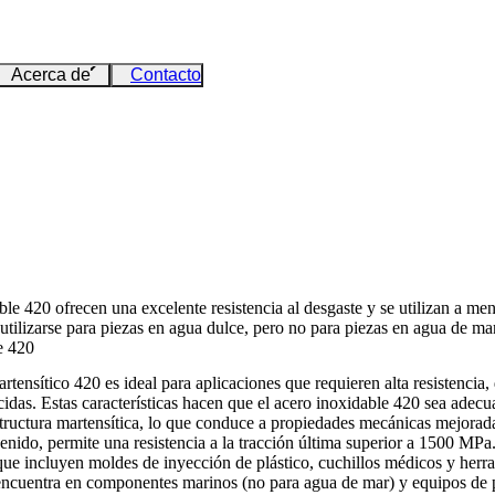
Acerca de
Contacto
 420 ofrecen una excelente resistencia al desgaste y se utilizan a menu
e utilizarse para piezas en agua dulce, pero no para piezas en agua de mar
e 420
tensítico 420 es ideal para aplicaciones que requieren alta resistencia, 
ecidas. Estas características hacen que el acero inoxidable 420 sea adecu
structura martensítica, lo que conduce a propiedades mecánicas mejorad
enido, permite una resistencia a la tracción última superior a 1500 MPa
que incluyen
moldes de inyección de plástico
, cuchillos médicos y herra
 encuentra en componentes marinos (no para agua de mar) y equipos de p