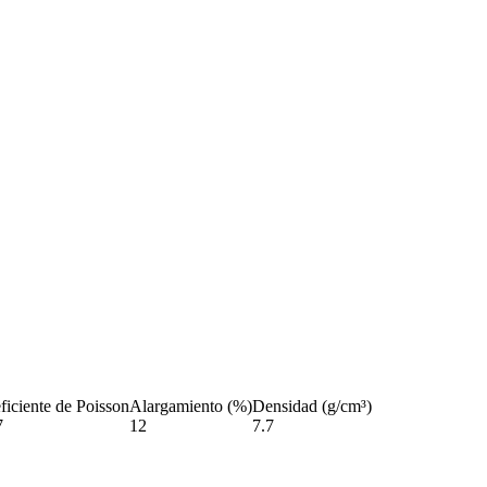
ficiente de Poisson
Alargamiento (%)
Densidad (g/cm³)
7
12
7.7