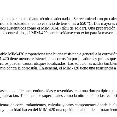
ede mejorarse mediante técnicas adecuadas. Se recomienda un precalen
erior a la soldadura, como el alivio de tensiones a 650 °C. Los mayor
ados austeníticos como el
MIM 316L
(fácil de soldar). Una preparación
tos controlados, el MIM-420 puede soldarse con éxito para la mayoría d
ble MIM-420 proporciona una buena resistencia general a la corrosión
-420 tiene menos resistencia a la corrosión por picaduras y grietas qu
cloruros pueden causar ataques localizados. Las soluciones ácidas tamb
nto contra la corrosión. En general, el MIM-420 tiene una resistencia a
aste en condiciones endurecidas y revenidas, con una dureza típica sup
ja aleación
. Tratamientos superficiales como la nitruración o los
recubr
as de corte, rodamientos, válvulas y otros componentes donde la alta dur
 y tenacidad hacen del MIM-420 una opción ideal donde el frotamiento,