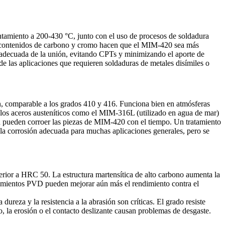
tamiento a 200-430 °C, junto con el uso de procesos de soldadura
es contenidos de carbono y cromo hacen que el MIM-420 sea más
 adecuada de la unión, evitando CPTs y minimizando el aporte de
e las aplicaciones que requieren soldaduras de metales disímiles o
, comparable a los grados 410 y 416. Funciona bien en atmósferas
e los aceros austeníticos como el MIM-316L (utilizado en agua de mar)
ién pueden corroer las piezas de MIM-420 con el tiempo. Un tratamiento
 la corrosión adecuada para muchas aplicaciones generales, pero se
erior a HRC 50. La estructura martensítica de alto carbono aumenta la
imientos PVD
pueden mejorar aún más el rendimiento contra el
eza y la resistencia a la abrasión son críticas. El grado resiste
 la erosión o el contacto deslizante causan problemas de desgaste.