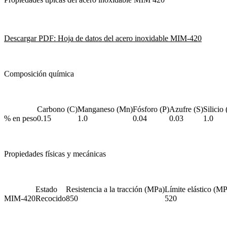
Descargar PDF: Hoja de datos del acero inoxidable MIM-420
Composición química
Carbono (C)
Manganeso (Mn)
Fósforo (P)
Azufre (S)
Silicio 
% en peso
0.15
1.0
0.04
0.03
1.0
Propiedades físicas y mecánicas
Estado
Resistencia a la tracción (MPa)
Límite elástico (M
MIM-420
Recocido
850
520