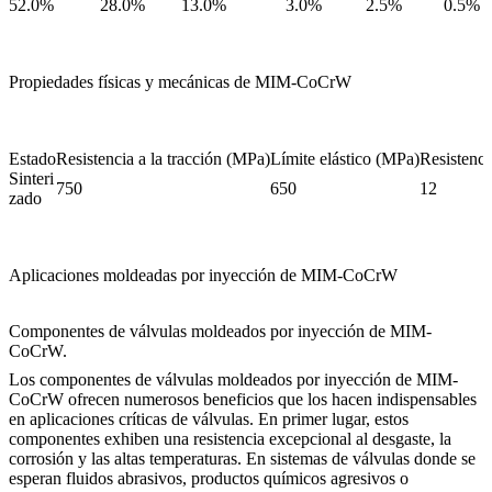
52.0%
28.0%
13.0%
3.0%
2.5%
0.5%
Propiedades físicas y mecánicas de MIM-CoCrW
Estado
Resistencia a la tracción (MPa)
Límite elástico (MPa)
Resistenci
Sinteri
750
650
12
zado
Aplicaciones moldeadas por inyección de MIM-CoCrW
Componentes de válvulas moldeados por inyección de MIM-
CoCrW.
Los componentes de válvulas moldeados por inyección de MIM-
CoCrW ofrecen numerosos beneficios que los hacen indispensables
en aplicaciones críticas de válvulas. En primer lugar, estos
componentes exhiben una resistencia excepcional al desgaste, la
corrosión y las altas temperaturas. En sistemas de válvulas donde se
esperan fluidos abrasivos, productos químicos agresivos o