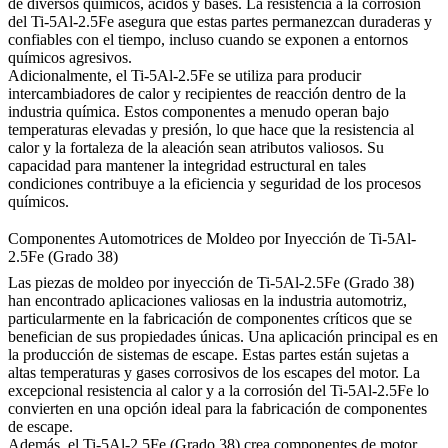
de diversos químicos, ácidos y bases. La resistencia a la corrosión
del Ti-5Al-2.5Fe asegura que estas partes permanezcan duraderas y
confiables con el tiempo, incluso cuando se exponen a entornos
químicos agresivos.
Adicionalmente, el Ti-5Al-2.5Fe se utiliza para producir
intercambiadores de calor y recipientes de reacción dentro de la
industria química. Estos componentes a menudo operan bajo
temperaturas elevadas y presión, lo que hace que la resistencia al
calor y la fortaleza de la aleación sean atributos valiosos. Su
capacidad para mantener la integridad estructural en tales
condiciones contribuye a la eficiencia y seguridad de los procesos
químicos.
Componentes Automotrices de Moldeo por Inyección de Ti-5Al-
2.5Fe (Grado 38)
Las piezas de moldeo por inyección de Ti-5Al-2.5Fe (Grado 38)
han encontrado aplicaciones valiosas en la industria automotriz,
particularmente en la fabricación de componentes críticos que se
benefician de sus propiedades únicas. Una aplicación principal es en
la producción de sistemas de escape. Estas partes están sujetas a
altas temperaturas y gases corrosivos de los escapes del motor. La
excepcional resistencia al calor y a la corrosión del Ti-5Al-2.5Fe lo
convierten en una opción ideal para la fabricación de componentes
de escape.
Además, el Ti-5Al-2.5Fe (Grado 38) crea componentes de motor