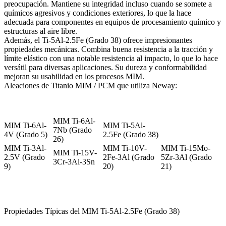
preocupación. Mantiene su integridad incluso cuando se somete a
químicos agresivos y condiciones exteriores, lo que la hace
adecuada para componentes en equipos de procesamiento químico y
estructuras al aire libre.
Además, el Ti-5Al-2.5Fe (Grado 38) ofrece impresionantes
propiedades mecánicas. Combina buena resistencia a la tracción y
límite elástico con una notable resistencia al impacto, lo que lo hace
versátil para diversas aplicaciones. Su dureza y conformabilidad
mejoran su usabilidad en los procesos MIM.
Aleaciones de Titanio MIM / PCM que utiliza Neway:
MIM Ti-6Al-
MIM Ti-6Al-
MIM Ti-5Al-
7Nb (Grado
4V (Grado 5)
2.5Fe (Grado 38)
26)
MIM Ti-3Al-
MIM Ti-10V-
MIM Ti-15Mo-
MIM Ti-15V-
2.5V (Grado
2Fe-3Al (Grado
5Zr-3Al (Grado
3Cr-3Al-3Sn
9)
20)
21)
Propiedades Típicas del MIM Ti-5Al-2.5Fe (Grado 38)