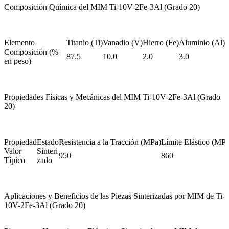
Composición Química del MIM Ti-10V-2Fe-3Al (Grado 20)
Elemento
Titanio (Ti)
Vanadio (V)
Hierro (Fe)
Aluminio (Al)
Composición (%
87.5
10.0
2.0
3.0
en peso)
Propiedades Físicas y Mecánicas del MIM Ti-10V-2Fe-3Al (Grado
20)
Propiedad
Estado
Resistencia a la Tracción (MPa)
Límite Elástico (MPa
Valor
Sinteri
950
860
Típico
zado
Aplicaciones y Beneficios de las Piezas Sinterizadas por MIM de Ti-
10V-2Fe-3Al (Grado 20)