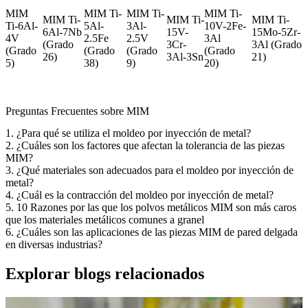
MIM
MIM Ti-
MIM Ti-
MIM Ti-
MIM Ti-
MIM Ti-
MIM Ti-
Ti-6Al-
5Al-
3Al-
10V-2Fe-
6Al-7Nb
15V-
15Mo-5Zr-
4V
2.5Fe
2.5V
3Al
(Grado
3Cr-
3Al (Grado
(Grado
(Grado
(Grado
(Grado
26)
3Al-3Sn
21)
5)
38)
9)
20)
Preguntas Frecuentes sobre MIM
1. ¿Para qué se utiliza el moldeo por inyección de metal?
2. ¿Cuáles son los factores que afectan la tolerancia de las piezas
MIM?
3. ¿Qué materiales son adecuados para el moldeo por inyección de
metal?
4. ¿Cuál es la contracción del moldeo por inyección de metal?
5. 10 Razones por las que los polvos metálicos MIM son más caros
que los materiales metálicos comunes a granel
6. ¿Cuáles son las aplicaciones de las piezas MIM de pared delgada
en diversas industrias?
Explorar blogs relacionados