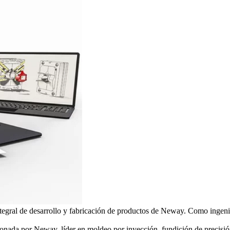
integral de desarrollo y fabricación de productos de Neway. Como ing
cionada por Neway, líder en
moldeo por inyección
,
fundición de precisi