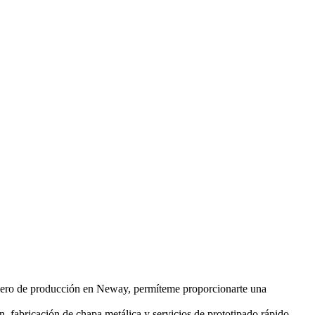
eniero de producción en Neway, permíteme proporcionarte una
ón
,
fabricación de chapa metálica
y
servicios de prototipado rápido
.