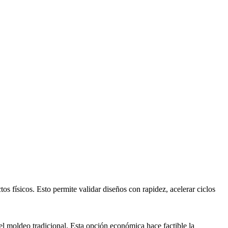
 físicos. Esto permite validar diseños con rapidez, acelerar ciclos
l moldeo tradicional. Esta opción económica hace factible la