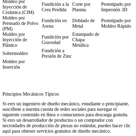
Moldeo por
Fundición a la
Corte por
Prototipado por
Inyección de
Cera Perdida
Plasma
Impresión 3D
Cerámica (CIM)
Moldeo por
Fundición en
Doblado de
Prototipado por
Prensado de Polvo
Arena
Metal
Moldeo Rápido
(PM)
Moldeo por
Estampado de
Fundición por
Inyección de
Chapa
Gravedad
Plástico
Metálica
Fundición a
Sobremoldeo
Presión de Zinc
Moldeo por
Inserción
Principios Mecánicos Típicos
Si eres un ingeniero de diseño mecánico, estudiante o principiante,
suscríbete a nuestra cuenta de redes sociales para
navegar el
siguiente contenido en línea
o
contactarnos para descarga gratuita
.
Si eres un desarrollador de productos o un comprador con
necesidades de producción de piezas no estándar, puedes hacer clic
aquí para obtener servicios gratuitos de diseño mecánico.